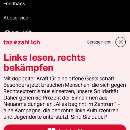
Feedback
Aboservice
ePaper Login
taz
zahl ich
Gerade nicht

Downloads für Abonnierende
Links lesen, rechts
bekämpfen
© 2026 taz Verlags und Vertriebs GmbH
Mit doppelter Kraft für eine offene Gesellschaft!
Alle Rechte vorbehalten. Bei rechtlichen Fragen oder für Genehmigungen
wenden Sie sich bitte an
lizenzen@taz.de
Besonders jetzt brauchen Menschen, die sich gegen
Rechtsextremismus einsetzen, unsere Solidarität.
Daher gehen 50 Prozent der Einnahmen aus
Feedback
Redaktionsstatut
Kommune-Richtlinien
KI-
Neuanmeldungen an „Alles beginnt im Zentrum“ –
eine Kampagne, die bedrohte linke Kulturzentren
Leitlinie
Informant
Datenschutz
Impressum
AGB
und Jugendorte unterstützt. Sind Sie dabei?
Seitenwende
Einwilligungen widerrufen (Ads)