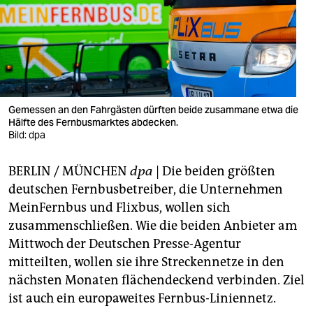
berlin
nord
wahrheit
verlag
Gemessen an den Fahrgästen dürften beide zusammane etwa die
Hälfte des Fernbusmarktes abdecken.
verlag
Bild: dpa
veranstaltungen
BERLIN / MÜNCHEN
dpa
| Die beiden größten
shop
deutschen Fernbusbetreiber, die Unternehmen
fragen & hilfe
MeinFernbus und Flixbus, wollen sich
zusammenschließen. Wie die beiden Anbieter am
unterstützen
Mittwoch der Deutschen Presse-Agentur
mitteilten, wollen sie ihre Streckennetze in den
abo
nächsten Monaten flächendeckend verbinden. Ziel
genossenschaft
ist auch ein europaweites Fernbus-Liniennetz.