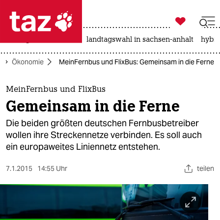

taz zahl ich
niedrigwasser
rente
landtagswahl in sachsen-anhalt
hybri

taz zahl ich
Ökonomie
MeinFernbus und FlixBus: Gemeinsam in die Ferne
taz zahl ich
themen
MeinFernbus und FlixBus
Gemeinsam in die Ferne
politik
Die beiden größten deutschen Fernbusbetreiber
öko
wollen ihre Streckennetze verbinden. Es soll auch
ein europaweites Liniennetz entstehen.
gesellschaft
7.1.2015
14:55 Uhr
teilen
kultur
sport