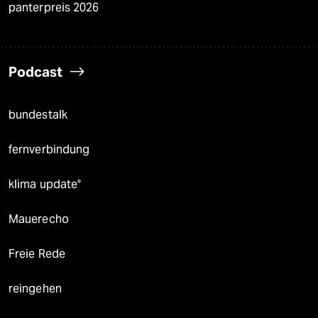
panterpreis 2026
Podcast
bundestalk
fernverbindung
klima update°
Mauerecho
Freie Rede
reingehen