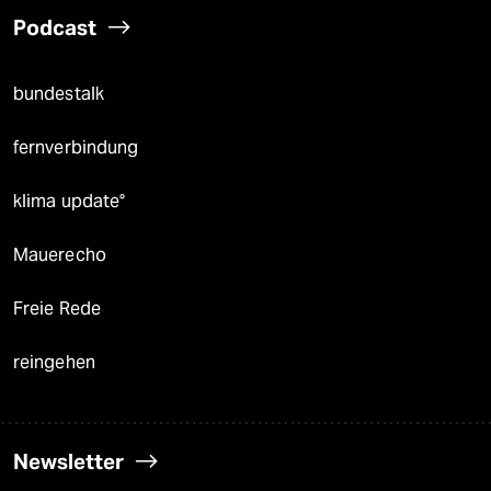
Podcast
bundestalk
fernverbindung
klima update°
Mauerecho
Freie Rede
reingehen
Newsletter