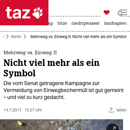

taz zahl ich
katzen
usa unter trump
hitze
niedrigwasser
landtagswahl

taz zahl ich
ite
Berlin
Mehrweg vs. Einweg II: Nicht viel mehr als ein Symbol
taz zahl ich
themen
Mehrweg vs. Einweg II
Nicht viel mehr als ein
politik
Symbol
öko
Die vom Senat getragene Kampagne zur
Vermeidung von Einwegbechermüll ist gut gemeint
gesellschaft
– und viel zu kurz gedacht.
kultur
14.7.2017
15:27 Uhr
teilen
sport