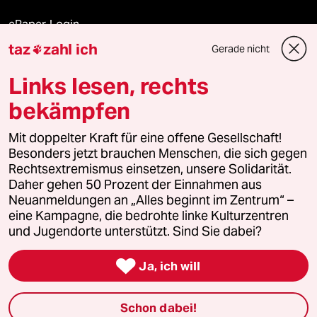
ePaper Login
taz
zahl ich
Gerade nicht

Downloads für Abonnierende
Links lesen, rechts
bekämpfen
© 2026 taz Verlags und Vertriebs GmbH
Mit doppelter Kraft für eine offene Gesellschaft!
Alle Rechte vorbehalten. Bei rechtlichen Fragen oder für Genehmigungen
wenden Sie sich bitte an
lizenzen@taz.de
Besonders jetzt brauchen Menschen, die sich gegen
Rechtsextremismus einsetzen, unsere Solidarität.
Daher gehen 50 Prozent der Einnahmen aus
Feedback
Redaktionsstatut
Kommune-Richtlinien
KI-
Neuanmeldungen an „Alles beginnt im Zentrum“ –
eine Kampagne, die bedrohte linke Kulturzentren
Leitlinie
Informant
Datenschutz
Impressum
AGB
und Jugendorte unterstützt. Sind Sie dabei?
Seitenwende
Einwilligungen widerrufen (Ads)

Ja, ich will
Schon dabei!