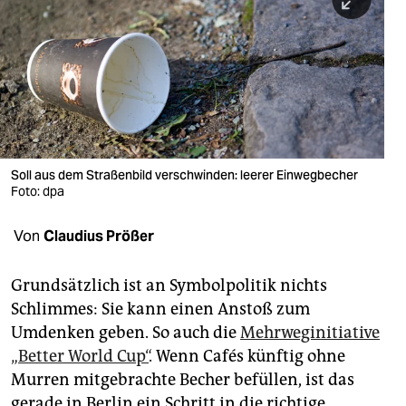
berlin
nord
wahrheit
verlag
verlag
Soll aus dem Straßenbild verschwinden: leerer Einwegbecher
Foto: dpa
veranstaltungen
shop
Von
Claudius Prößer
fragen & hilfe
Grundsätzlich ist an Symbolpolitik nichts
unterstützen
Schlimmes: Sie kann einen Anstoß zum
Umdenken geben. So auch die
Mehrweginitiative
abo
„Better World Cup“
. Wenn Cafés künftig ohne
genossenschaft
Murren mitgebrachte Becher befüllen, ist das
gerade in Berlin ein Schritt in die richtige