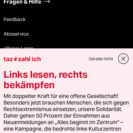
Fragen & Hilfe
Feedback
Aboservice
ePaper Login
taz
zahl ich
Gerade nicht

Downloads für Abonnierende
Links lesen, rechts
bekämpfen
© 2026 taz Verlags und Vertriebs GmbH
Mit doppelter Kraft für eine offene Gesellschaft!
Alle Rechte vorbehalten. Bei rechtlichen Fragen oder für Genehmigungen
wenden Sie sich bitte an
lizenzen@taz.de
Besonders jetzt brauchen Menschen, die sich gegen
Rechtsextremismus einsetzen, unsere Solidarität.
Daher gehen 50 Prozent der Einnahmen aus
Feedback
Redaktionsstatut
Kommune-Richtlinien
KI-
Neuanmeldungen an „Alles beginnt im Zentrum“ –
eine Kampagne, die bedrohte linke Kulturzentren
Leitlinie
Informant
Datenschutz
Impressum
AGB