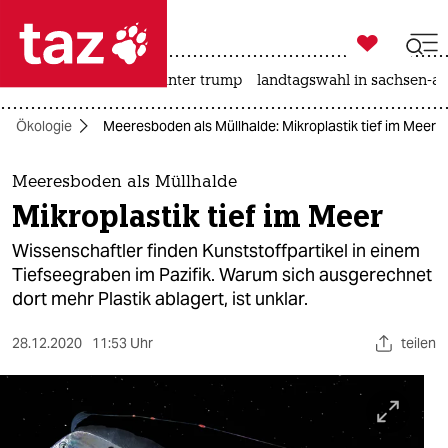

taz zahl ich
nahost-konflikt
usa unter trump
landtagswahl in sachsen-an

taz zahl ich
Ökologie
Meeresboden als Müllhalde: Mikroplastik tief im Meer
taz zahl ich
themen
Meeresboden als Müllhalde
Mikroplastik tief im Meer
politik
Wissenschaftler finden Kunststoffpartikel in einem
öko
Tiefseegraben im Pazifik. Warum sich ausgerechnet
dort mehr Plastik ablagert, ist unklar.
gesellschaft
28.12.2020
11:53 Uhr
teilen
kultur
sport