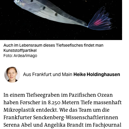
berlin
nord
wahrheit
verlag
Auch im Lebensraum dieses Tiefseefisches findet man
Kunststoffpartikel
verlag
Foto: Ardea/imago
veranstaltungen
shop
Aus Frankfurt und Main
Heike Holdinghausen
fragen & hilfe
In einem Tiefseegraben im Pazifischen Ozean
unterstützen
haben Forscher in 8.250 Metern Tiefe massenhaft
abo
Mikroplastik entdeckt. Wie das Team um die
Frankfurter Senckenberg-Wissenschaftlerinnen
genossenschaft
Serena Abel und Angelika Brandt im Fachjournal