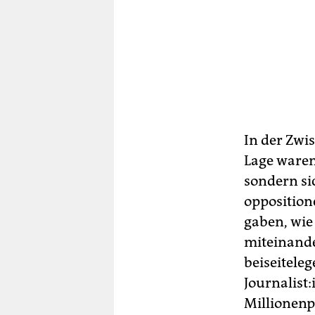
In der Zwi
Lage waren
sondern si
oppositione
gaben, wie
miteinand
beiseiteleg
Jour­na­lis­
Millionenp