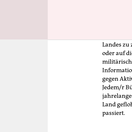
Ukraine da
über die r
Galina Ti
gelungen z
Landes zu 
oder auf d
militärisc
Informatio
gegen Ak­ti­
Jedem/r Bü
jahrelange 
Land geflo
passiert.