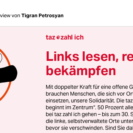
rview von
Tigran Petrosyan
taz
zahl ich

he Zensur, auf Linie getrimmte Staatsmedien und d
 derer, die sich gegen den Angriffskrieg aussprec
Links lesen, r
g nicht verfehlt.
Die taz-Panter Stiftung sorgte m
Projekt
früh dafür, dass trotz aller Propaganda ei
bekämpfen
ches Fenster geöffnet blieb, das Wladimir Putin nic
en kann. Es ist ein Spalt der Hoffnung, für jene, di
Mit doppelter Kraft für eine offene G
atz ihres Lebens für freie Informationen und gege
brauchen Menschen, die sich vor O
 kämpfen. Galina Timtschenko, Mitbegründerin
einsetzen, unsere Solidarität. Die ta
beginnt im Zentrum“. 50 Prozent a
en russischen Exilmediums Meduza, ist eine von
bei taz zahl ich gehen – bis zum 30
die linke, selbstverwaltete Orte unte
Timtschenko, der russische Angriffskrieg gegen 
bevor sie verschwinden. Sind Sie da