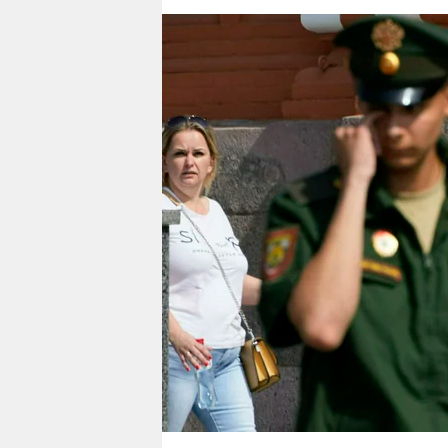
berlin
nord
wahrheit
verlag
verlag
veranstaltungen
shop
fragen & hilfe
unterstützen
abo
genossenschaft