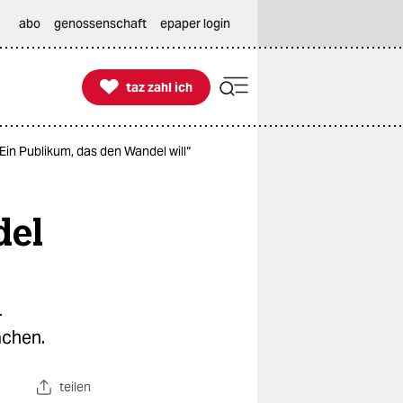
abo
genossenschaft
epaper login

taz zahl ich
taz zahl ich
in Publikum, das den Wandel will“
del
-
achen.
teilen