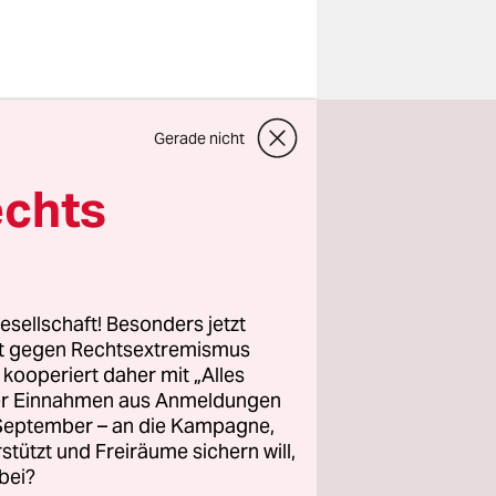
Gerade nicht
ie rigide
hen, haben
echts
it ihrem
n
ht
e zum Teil
esellschaft! Besonders jetzt
n Putins
rt gegen Rechtsextremismus
 des
z kooperiert daher mit „Alles
ller Einnahmen aus Anmeldungen
 ihnen.
. September – an die Kampagne,
rstützt und Freiräume sichern will,
die
bei?