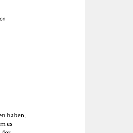
von
sen haben,
em es
 der