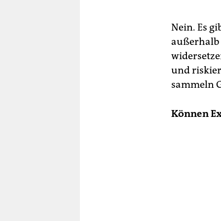
Nein. Es g
außerhalb 
widersetzen
und riskier
sammeln Ge
Können Exi