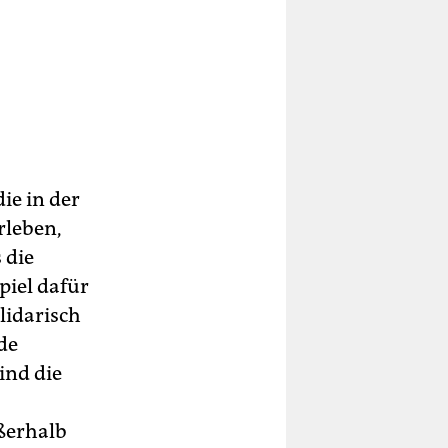
ie in der
rleben,
 die
piel dafür
lidarisch
de
ind die
ßerhalb