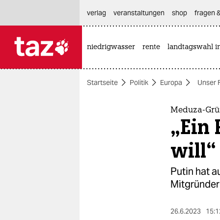
hautnavigation anspringen
hauptinhalt anspringen
footer anspringen
verlag
veranstaltungen
shop
fragen &
niedrigwasser
rente
landtagswahl i

taz zahl ich
taz zahl ich
Startseite
Politik
Europa
Unser 
themen
politik
Meduza-Grün
„Ein
öko
will“
gesellschaft
Putin hat 
kultur
Mitgründer
sport
26.6.2023
15:1