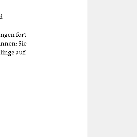
d
ungen fort
innen: Sie
inge auf.