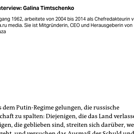
nterview: Galina Timtschenko
ang 1962, arbeitete von 2004 bis 2014 als Chefredakteurin 
.­ru media. Sie ist Mitgründerin, CEO und Herausgeberin von
uza
 es dem Putin-Regime gelungen, die russische
schaft zu spalten: Diejenigen, die das Land verlas
gen, die geblieben sind, streiten sich darüber, w
 geht, und versuchen das Ausmaß der Schuld und