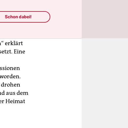
iehen Sie
Schon dabei!
tin-Regime
en des
“ erklärt
etzt. Eine
essionen
geworden.
, drohen
ind aus dem
rer Heimat