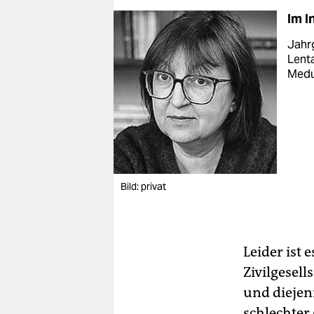
Im I
Jahrg
Lenta
Med
Bild: privat
Leider ist
Zivilgesell
und diejeni
schlechter