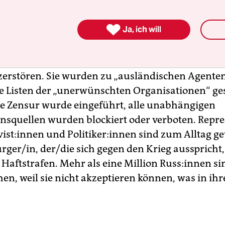
uert seit eineinhalb Jahren an. Welche Bilanz z
ussische Zivilgesellschaft?

Ja, ich will
mtschenko:
In diesen Monaten scheint es dem Pu
u sein, praktisch alle demokratischen Institution
zerstören. Sie wurden zu „ausländischen Agenten
ie Listen der „unerwünschten Organisationen“ ges
he Zensur wurde eingeführt, alle unabhängigen
nsquellen wurden blockiert oder verboten. Repr
vis­t:in­nen und Po­li­ti­ke­r:in­nen sind zum Alltag 
rger/in, der/die sich gegen den Krieg ausspricht
Haftstrafen. Mehr als eine Million Rus­s:in­nen s
hen, weil sie nicht akzeptieren können, was in ih