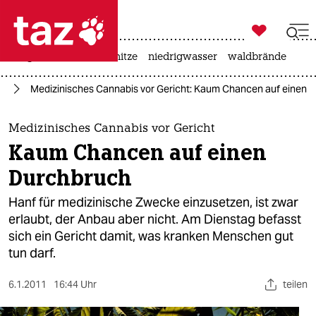

taz zahl ich
krieg in der ukraine
hitze
niedrigwasser
waldbrände

taz zahl ich
um
Medizinisches Cannabis vor Gericht: Kaum Chancen auf einen 
taz zahl ich
themen
Medizinisches Cannabis vor Gericht
Kaum Chancen auf einen
politik
Durchbruch
öko
Hanf für medizinische Zwecke einzusetzen, ist zwar
erlaubt, der Anbau aber nicht. Am Dienstag befasst
gesellschaft
sich ein Gericht damit, was kranken Menschen gut
tun darf.
kultur
sport
6.1.2011
16:44 Uhr
teilen