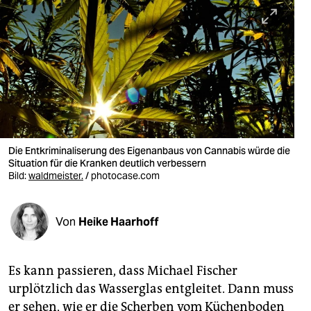
berlin
nord
wahrheit
verlag
verlag
veranstaltungen
Die Entkriminaliserung des Eigenanbaus von Cannabis würde die
Situation für die Kranken deutlich verbessern
shop
Bild:
waldmeister.
/ photocase.com
fragen & hilfe
Von
Heike Haarhoff
unterstützen
abo
Es kann passieren, dass Michael Fischer
genossenschaft
urplötzlich das Wasserglas entgleitet. Dann muss
er sehen, wie er die Scherben vom Küchenboden