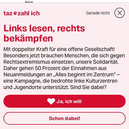
hirn
taz
zahl ich
Gerade nicht

Nagusch
N
Links lesen, rechts
10.01.2011
,
11:02 Uhr
bekämpfen
Bei mir hat die Krankenkasse das Dronabinol
übernommen, ich fange morgen mit der
Mit doppelter Kraft für eine offene Gesellschaft!
Therapie an.
Besonders jetzt brauchen Menschen, die sich gegen
Rechtsextremismus einsetzen, unsere Solidarität.
Daher gehen 50 Prozent der Einnahmen aus
Neuanmeldungen an „Alles beginnt im Zentrum“ –
Lucia
L
eine Kampagne, die bedrohte linke Kulturzentren
10.01.2011
,
01:46 Uhr
und Jugendorte unterstützt. Sind Sie dabei?
„...Das UN-Einheitsabkommen von 61 über die
Betäubungsmittel bildet bis heute die Basis

Ja, ich will
der weltweiten Drogenkontrolle...
Das namentliche Festschreiben der Mohn-,
Schon dabei!
Koka-, und Cannabis-Pflanze im Vertragstext
zielte darauf ab, eine spätere Deregulierung