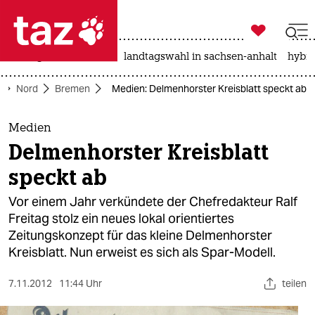

taz zahl ich
niedrigwasser
rente
landtagswahl in sachsen-anhalt
hybri

taz zahl ich
Nord
Bremen
Medien: Delmenhorster Kreisblatt speckt ab
taz zahl ich
themen
Medien
Delmenhorster Kreisblatt
politik
speckt ab
öko
Vor einem Jahr verkündete der Chefredakteur Ralf
Freitag stolz ein neues lokal orientiertes
gesellschaft
Zeitungskonzept für das kleine Delmenhorster
Kreisblatt. Nun erweist es sich als Spar-Modell.
kultur
sport
7.11.2012
11:44 Uhr
teilen