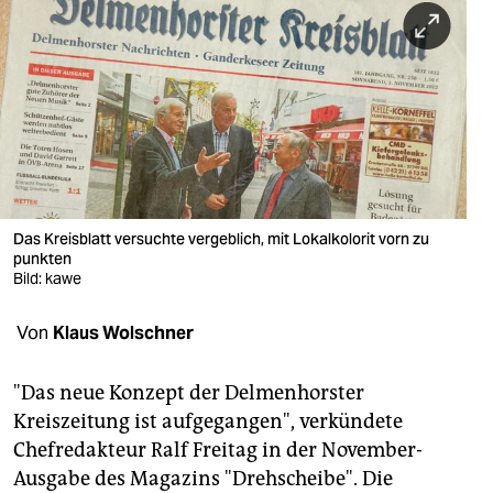
berlin
nord
wahrheit
verlag
verlag
veranstaltungen
Das Kreisblatt versuchte vergeblich, mit Lokalkolorit vorn zu
punkten
shop
Bild: kawe
fragen & hilfe
Von
Klaus Wolschner
unterstützen
"Das neue Konzept der Delmenhorster
abo
Kreiszeitung ist aufgegangen", verkündete
Chefredakteur Ralf Freitag in der November-
genossenschaft
Ausgabe des Magazins "Drehscheibe". Die