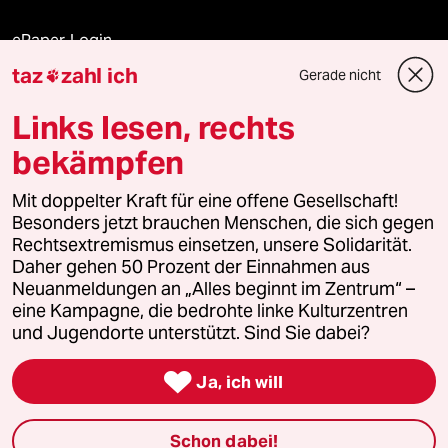
ePaper Login
taz
zahl ich
Gerade nicht

Downloads für Abonnierende
Links lesen, rechts
bekämpfen
© 2026 taz Verlags und Vertriebs GmbH
Mit doppelter Kraft für eine offene Gesellschaft!
Alle Rechte vorbehalten. Bei rechtlichen Fragen oder für Genehmigungen
wenden Sie sich bitte an
lizenzen@taz.de
Besonders jetzt brauchen Menschen, die sich gegen
Rechtsextremismus einsetzen, unsere Solidarität.
Daher gehen 50 Prozent der Einnahmen aus
Feedback
Redaktionsstatut
Kommune-Richtlinien
KI-
Neuanmeldungen an „Alles beginnt im Zentrum“ –
eine Kampagne, die bedrohte linke Kulturzentren
Leitlinie
Informant
Datenschutz
Impressum
AGB
und Jugendorte unterstützt. Sind Sie dabei?
Seitenwende
Einwilligungen widerrufen (Ads)

Ja, ich will
Schon dabei!