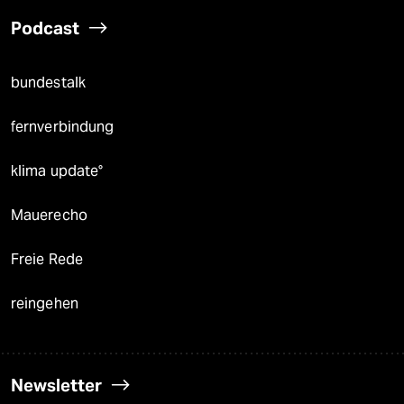
Podcast
bundestalk
fernverbindung
klima update°
Mauerecho
Freie Rede
reingehen
Newsletter