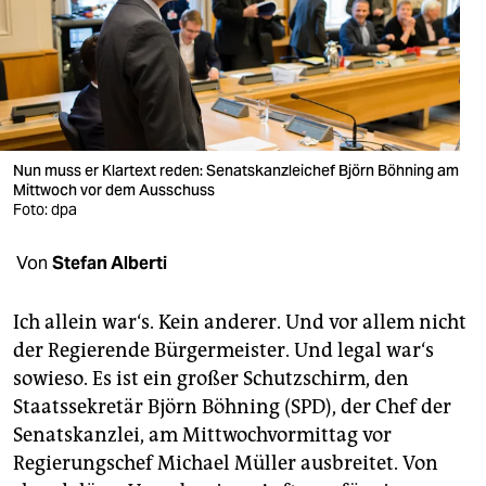
berlin
nord
wahrheit
verlag
Nun muss er Klartext reden: Senatskanzleichef Björn Böhning am
verlag
Mittwoch vor dem Ausschuss
Foto: dpa
veranstaltungen
Von
Stefan Alberti
shop
fragen & hilfe
Ich allein war‘s. Kein anderer. Und vor allem nicht
der Regierende Bürgermeister. Und legal war‘s
unterstützen
sowieso. Es ist ein großer Schutzschirm, den
abo
Staatssekretär Björn Böhning (SPD), der Chef der
Senatskanzlei, am Mittwochvormittag vor
genossenschaft
Regierungschef Michael Müller ausbreitet. Von