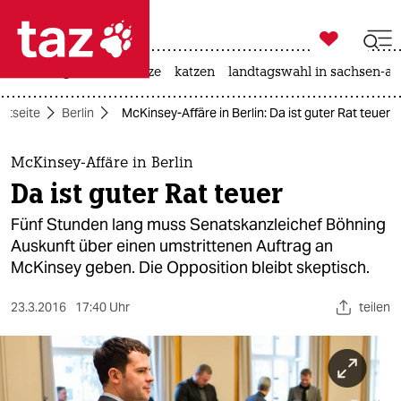

taz zahl ich
iran-krieg
ceuta
hitze
katzen
landtagswahl in sachsen-an

taz zahl ich
artseite
Berlin
McKinsey-Affäre in Berlin: Da ist guter Rat teuer
taz zahl ich
themen
McKinsey-Affäre in Berlin
Da ist guter Rat teuer
politik
Fünf Stunden lang muss Senatskanzleichef Böhning
öko
Auskunft über einen umstrittenen Auftrag an
McKinsey geben. Die Opposition bleibt skeptisch.
gesellschaft
23.3.2016
17:40 Uhr
teilen
kultur
sport