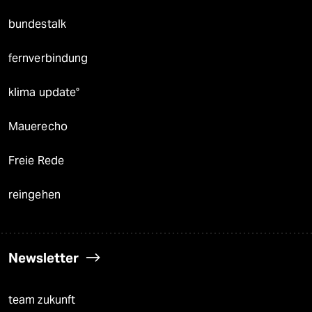
bundestalk
fernverbindung
klima update°
Mauerecho
Freie Rede
reingehen
Newsletter
team zukunft