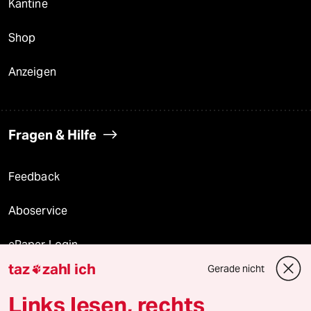
Kantine
Shop
Anzeigen
Fragen & Hilfe
Feedback
Aboservice
ePaper Login
taz
zahl ich
Gerade nicht

Downloads für Abonnierende
Links lesen, rechts