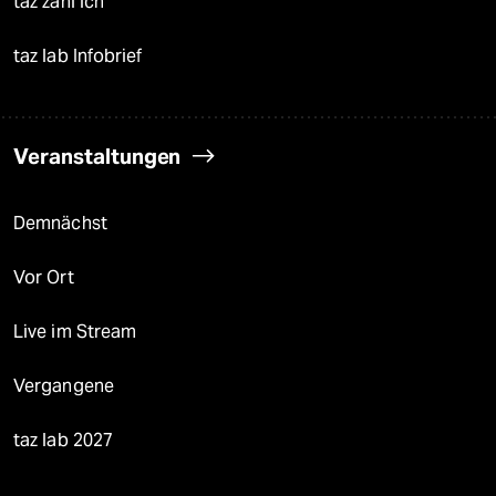
taz zahl ich
taz lab Infobrief
Veranstaltungen
Demnächst
Vor Ort
Live im Stream
Vergangene
taz lab 2027