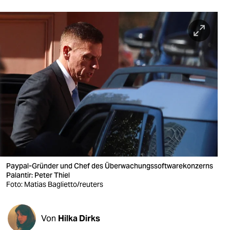
berlin
nord
wahrheit
verlag
verlag
veranstaltungen
shop
fragen & hilfe
Paypal-Gründer und Chef des Überwachungssoftwarekonzerns
unterstützen
Palantir: Peter Thiel
Foto: Matias Baglietto/reuters
abo
genossenschaft
Von
Hilka Dirks