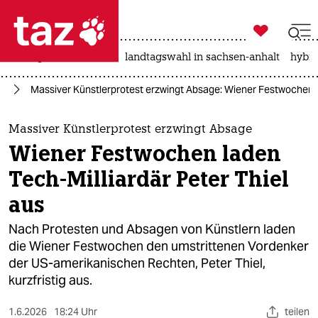

taz zahl ich
niedrigwasser
rente
landtagswahl in sachsen-anhalt
hybri

taz zahl ich
te
Massiver Künstlerprotest erzwingt Absage: Wiener Festwochen la
taz zahl ich
themen
Massiver Künstlerprotest erzwingt Absage
Wiener Festwochen laden
politik
Tech-Milliardär Peter Thiel
öko
aus
gesellschaft
Nach Protesten und Absagen von Künstlern laden
die Wiener Festwochen den umstrittenen Vordenker
kultur
der US-amerikanischen Rechten, Peter Thiel,
kurzfristig aus.
sport
1.6.2026
18:24 Uhr
teilen