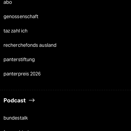
abo
genossenschaft
taz zahl ich
recherchefonds ausland
panterstiftung
panterpreis 2026
Podcast
bundestalk