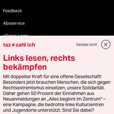
Feedback
Aboservice
ePaper Login
taz
zahl ich
Gerade nicht

Downloads für Abonnierende
Links lesen, rechts
bekämpfen
© 2026 taz Verlags und Vertriebs GmbH
Mit doppelter Kraft für eine offene Gesellschaft!
Alle Rechte vorbehalten. Bei rechtlichen Fragen oder für Genehmigungen
wenden Sie sich bitte an
lizenzen@taz.de
Besonders jetzt brauchen Menschen, die sich gegen
Rechtsextremismus einsetzen, unsere Solidarität.
Daher gehen 50 Prozent der Einnahmen aus
Feedback
Redaktionsstatut
Kommune-Richtlinien
KI-
Neuanmeldungen an „Alles beginnt im Zentrum“ –
eine Kampagne, die bedrohte linke Kulturzentren
Leitlinie
Informant
Datenschutz
Impressum
AGB
und Jugendorte unterstützt. Sind Sie dabei?