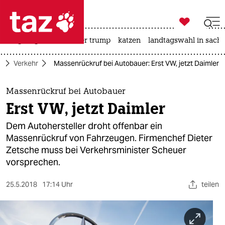

taz zahl ich
bergsteigen
usa unter trump
katzen
landtagswahl in sachs

taz zahl ich
o
Verkehr
Massenrückruf bei Autobauer: Erst VW, jetzt Daimler
taz zahl ich
themen
Massenrückruf bei Autobauer
Erst VW, jetzt Daimler
politik
Dem Autohersteller droht offenbar ein
öko
Massenrückruf von Fahrzeugen. Firmenchef Dieter
Zetsche muss bei Verkehrsminister Scheuer
gesellschaft
vorsprechen.
kultur
25.5.2018
17:14 Uhr
teilen
sport