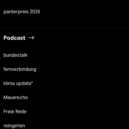
panterpreis 2026
Podcast
bundestalk
fernverbindung
klima update°
Mauerecho
Freie Rede
reingehen