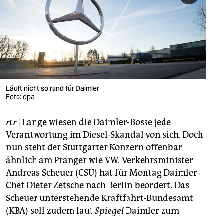
berlin
nord
wahrheit
verlag
verlag
Läuft nicht so rund für Daimler
Foto: dpa
veranstaltungen
rtr
| Lange wiesen die Daimler-Bosse jede
shop
Verantwortung im Diesel-Skandal von sich. Doch
fragen & hilfe
nun steht der Stuttgarter Konzern offenbar
ähnlich am Pranger wie VW. Verkehrsminister
unterstützen
Andreas Scheuer (CSU) hat für Montag Daimler-
abo
Chef Dieter Zetsche nach Berlin beordert. Das
Scheuer unterstehende Kraftfahrt-Bundesamt
genossenschaft
(KBA) soll zudem laut
Spiegel
Daimler zum