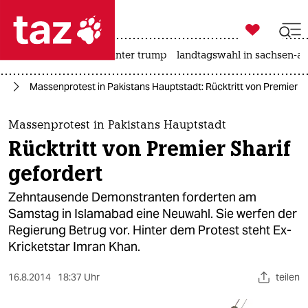

taz zahl ich
nahost-konflikt
usa unter trump
landtagswahl in sachsen-an

taz zahl ich
en
Massenprotest in Pakistans Hauptstadt: Rücktritt von Premier Sh
taz zahl ich
themen
Massenprotest in Pakistans Hauptstadt
Rücktritt von Premier Sharif
politik
gefordert
öko
Zehntausende Demonstranten forderten am
Samstag in Islamabad eine Neuwahl. Sie werfen der
gesellschaft
Regierung Betrug vor. Hinter dem Protest steht Ex-
Kricketstar Imran Khan.
kultur
sport
16.8.2014
18:37 Uhr
teilen