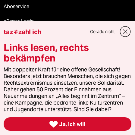
Aboservice
ePaper Login
taz
zahl ich
Gerade nicht

Downloads für Abonnierende
Links lesen, rechts
bekämpfen
© 2026 taz Verlags und Vertriebs GmbH
Mit doppelter Kraft für eine offene Gesellschaft!
Alle Rechte vorbehalten. Bei rechtlichen Fragen oder für Genehmigungen
wenden Sie sich bitte an
lizenzen@taz.de
Besonders jetzt brauchen Menschen, die sich gegen
Rechtsextremismus einsetzen, unsere Solidarität.
Daher gehen 50 Prozent der Einnahmen aus
Feedback
Redaktionsstatut
Kommune-Richtlinien
KI-
Neuanmeldungen an „Alles beginnt im Zentrum“ –
eine Kampagne, die bedrohte linke Kulturzentren
Leitlinie
Informant
Datenschutz
Impressum
AGB
und Jugendorte unterstützt. Sind Sie dabei?
Seitenwende
Einwilligungen widerrufen (Ads)

Ja, ich will