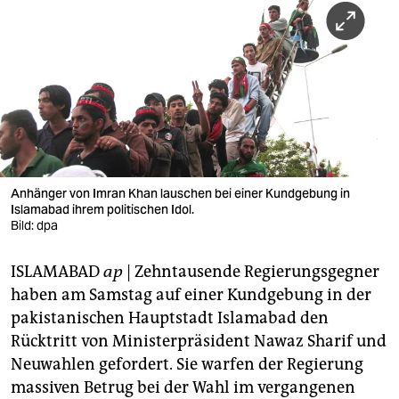
berlin
nord
wahrheit
verlag
verlag
veranstaltungen
Anhänger von Imran Khan lauschen bei einer Kundgebung in
Islamabad ihrem politischen Idol.
Bild: dpa
shop
fragen & hilfe
ISLAMABAD
ap
| Zehntausende Regierungsgegner
haben am Samstag auf einer Kundgebung in der
unterstützen
pakistanischen Hauptstadt Islamabad den
abo
Rücktritt von Ministerpräsident Nawaz Sharif und
Neuwahlen gefordert. Sie warfen der Regierung
genossenschaft
massiven Betrug bei der Wahl im vergangenen