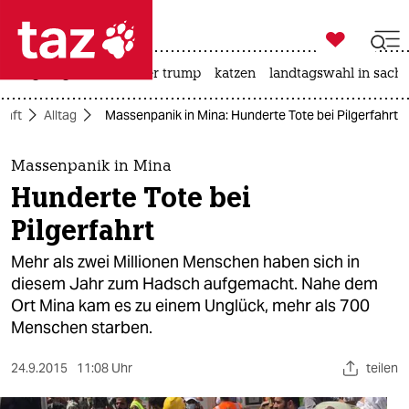

taz zahl ich
bergsteigen
usa unter trump
katzen
landtagswahl in sachs

taz zahl ich
haft
Alltag
Massenpanik in Mina: Hunderte Tote bei Pilgerfahrt
taz zahl ich
themen
Massenpanik in Mina
Hunderte Tote bei
politik
Pilgerfahrt
öko
Mehr als zwei Millionen Menschen haben sich in
diesem Jahr zum Hadsch aufgemacht. Nahe dem
gesellschaft
Ort Mina kam es zu einem Unglück, mehr als 700
Menschen starben.
kultur
sport
24.9.2015
11:08 Uhr
teilen