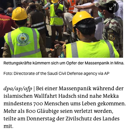
berlin
nord
wahrheit
verlag
verlag
veranstaltungen
Rettungskräfte kümmern sich um Opfer der Massenpanik in Mina.
Foto: Directorate of the Saudi Civil Defense agency via AP
shop
fragen & hilfe
dpa/ap/afp
| Bei einer Massenpanik während der
islamischen Wallfahrt Hadsch sind nahe Mekka
unterstützen
mindestens 700 Menschen ums Leben gekommen.
abo
Mehr als 800 Gläubige seien verletzt worden,
teilte am Donnerstag der Zivilschutz des Landes
genossenschaft
mit.