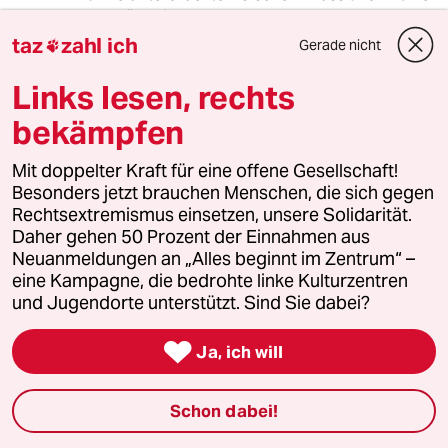
Verständnis.
taz
zahl ich
Gerade nicht

Links lesen, rechts
rb_
R
06.11.2009
,
18:58 Uhr
bekämpfen
Sehr traurig das alles .Traurig, dass genau die
Leute, die hier eigenlich ständig gefordert
Mit doppelter Kraft für eine offene Gesellschaft!
werden, nämlich bildungswillige Einwanderer,
Besonders jetzt brauchen Menschen, die sich gegen
so enden.
Rechtsextremismus einsetzen, unsere Solidarität.
Traurig , nicht mitleidsbedürftig !, auch Alex W.
Daher gehen 50 Prozent der Einnahmen aus
selber.
Neuanmeldungen an „Alles beginnt im Zentrum“ –
Das es solche Menschen gibt. Gibt mir sehr zu
eine Kampagne, die bedrohte linke Kulturzentren
denken. Warum sich solche Menschen dahin
und Jugendorte unterstützt. Sind Sie dabei?
entwickeln wo sich Alex W. jetzt befindet, auch.

Ja, ich will
meistkommentiert
Schon dabei!