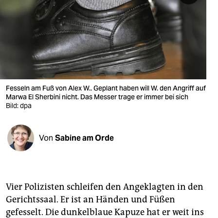
berlin
nord
wahrheit
verlag
verlag
Fesseln am Fuß von Alex W.. Geplant haben will W. den Angriff auf
Marwa El Sherbini nicht. Das Messer trage er immer bei sich
veranstaltungen
Bild: dpa
shop
Von
Sabine am Orde
fragen & hilfe
unterstützen
abo
Vier Polizisten schleifen den Angeklagten in den
Gerichtssaal. Er ist an Händen und Füßen
genossenschaft
gefesselt. Die dunkelblaue Kapuze hat er weit ins