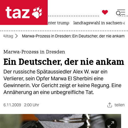

taz zahl ich
nahost-konflikt
usa unter trump
landtagswahl in sachsen-an

taz zahl ich
Alltag
Marwa-Prozess in Dresden: Ein Deutscher, der nie ankam
taz zahl ich
themen
Marwa-Prozess in Dresden
Ein Deutscher, der nie ankam
politik
Der russische Spätaussiedler Alex W. war ein
öko
Verlierer, sein Opfer Marwa El Sherbini eine
Gewinnerin. Vor Gericht zeigt er keine Regung. Eine
gesellschaft
Annäherung an eine unbegreifliche Tat.
kultur
6.11.2009
2:00 Uhr
teilen
sport