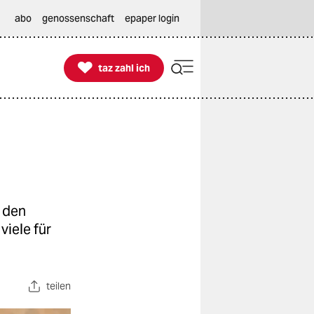
abo
genossenschaft
epaper login

taz zahl ich
taz zahl ich
r den
viele für
teilen