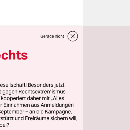
rotzdem
Gerade nicht
e lang in
 Südsudan
echts
n – aber
„Millionen
esellschaft! Besonders jetzt
n mehr aus,
rt gegen Rechtsextremismus
worden
z kooperiert daher mit „Alles
ller Einnahmen aus Anmeldungen
st zur
. September – an die Kampagne,
s es!“ Mit
rstützt und Freiräume sichern will,
hrung“
bei?