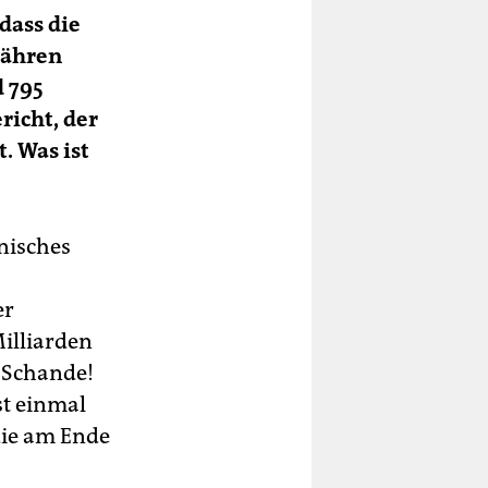
dass die
nähren
d 795
richt, der
. Was ist
nisches
er
Milliarden
 Schande!
st einmal
die am Ende