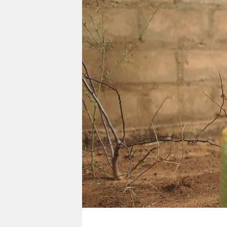
berlin
nord
wahrheit
verlag
verlag
veranstaltungen
shop
fragen & hilfe
unterstützen
abo
genossenschaft