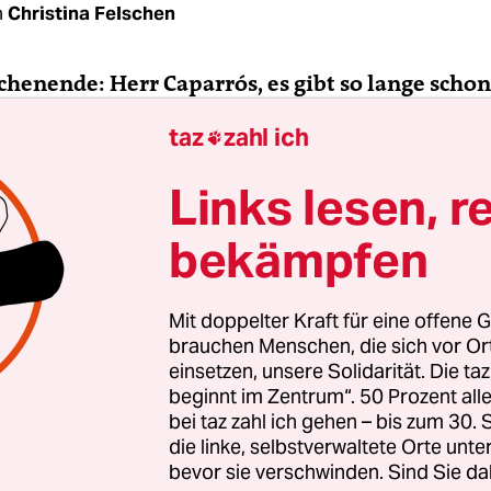
n
Christina Felschen
henende: Herr Caparrós, es gibt so lange schon
onen, die Hunger bekämpfen und erforschen. T
taz
zahl ich

für Ihr 800-Seiten-Buch „Der Hunger“ fünf Jahr
ien, Bangladesch, Madagaskar, Argentinien, im
Links lesen, r
n USA recherchiert. Warum?
bekämpfen
parrós:
Es stimmt, es wird viel darüber gesproche
eise, die niemanden vom Hocker reißt. Die Worte 
Mit doppelter Kraft für eine offene G
ungern“ lösen doch schon längst keine Reaktio
brauchen Menschen, die sich vor O
uns so daran gewöhnt, dass sie zum Klischee ge
einsetzen, unsere Solidarität. Die ta
beginnt im Zentrum“. 50 Prozent a
wollen Sie, den Hunger in der Welt abschaffen?“, i
bei taz zahl ich gehen – bis zum 30
hen Phrase geworden, gleichbedeutend mit: „Vergis
die linke, selbstverwaltete Orte unte
einungen, Zahlen und Begriffen wie „Unterernä
bevor sie verschwinden. Sind Sie da