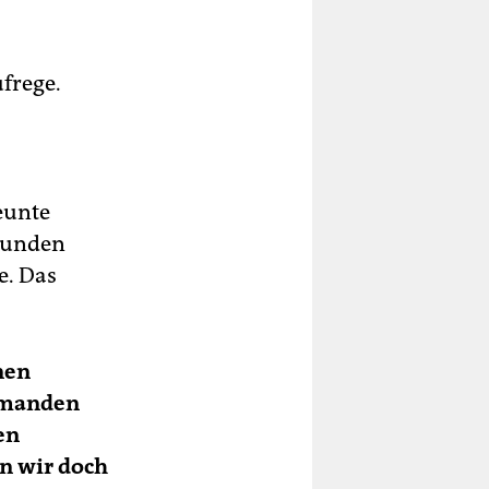
frege.
eunte
reunden
e. Das
nen
jemanden
en
n wir doch