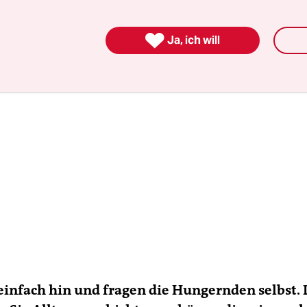
 die Katastrophe des Hungers abstrakt.

Ja, ich will
einfach hin und fragen die Hungernden selbst.