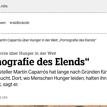
 hilfe
sser
waldbrände
rtín Caparrós über Hunger in der Welt: „Pornografie des Elends“
rrós über Hunger in der Welt
ografie des Elends“
steller Martín Caparrós hat lange nach Gründen fü
cht. Dort, wo Menschen Hunger leiden, halten ihn 
, sagt er.
5 Uhr