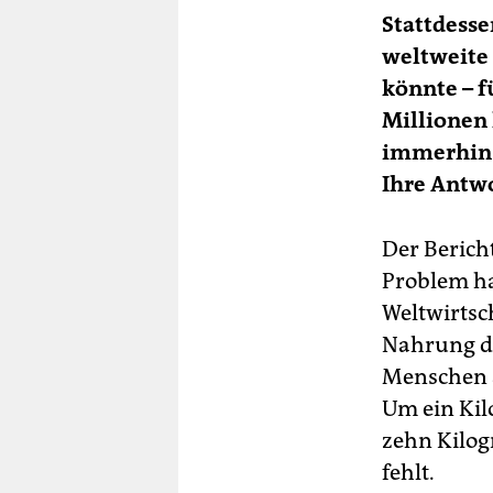
Stattdesse
weltweite
könnte – f
Millionen 
immerhin d
Ihre Antw
Der Berich
Problem han
Weltwirtsch
Nahrung da
Menschen a
Um ein Kil
zehn Kilog
fehlt.