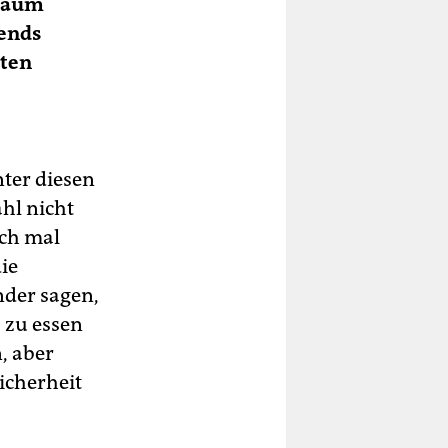
 kaum
bends
sten
ter diesen
hl nicht
uch mal
ie
nder sagen,
 zu essen
, aber
icherheit