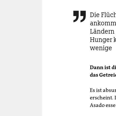
Die Flüch

ankomme
Ländern 
Hunger 
wenige
Dann ist d
das Getrei
Es ist abs
erscheint. 
Asado esse