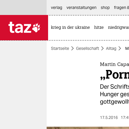
hautnavigation anspringen
hauptinhalt anspringen
footer anspringen
verlag
veranstaltungen
shop
fragen &
krieg in der ukraine
hitze
niedrigwa

taz zahl ich
taz zahl ich
Startseite
Gesellschaft
Alltag
Ma
themen
politik
Martín Capa
„Porn
öko
Der Schrift
gesellschaft
Hunger gesu
gottgewollt
kultur
sport
17.5.2016
17:4