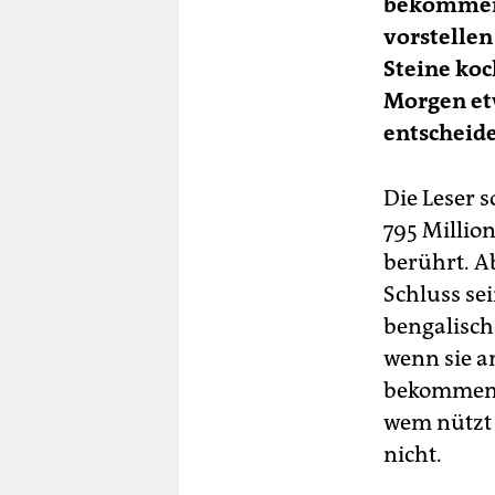
bekommen 
vorstelle
Steine koc
Morgen et
entscheide
Die Leser 
795 Millio
berührt. A
Schluss sei
bengalisch
wenn sie a
bekommen. 
wem nützt 
nicht.