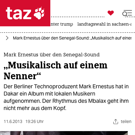

taz zahl ich
nahost-konflikt
usa unter trump
landtagswahl in sachsen-an

taz zahl ich
ik
Mark Ernestus über den Senegal-Sound: „Musikalisch auf einem
taz zahl ich
themen
Mark Ernestus über den Senegal-Sound
„Musikalisch auf einem
politik
Nenner“
öko
Der Berliner Technoproduzent Mark Ernestus hat in
Dakar ein Album mit lokalen Musikern
gesellschaft
aufgenommen. Der Rhythmus des Mbalax geht ihm
nicht mehr aus dem Kopf.
kultur
sport
11.6.2013
19:26 Uhr
teilen