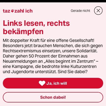
Stellen
taz
zahl ich
Gerade nicht

Presse
Links lesen, rechts
bekämpfen
Unterstützen
Mit doppelter Kraft für eine offene Gesellschaft!
Besonders jetzt brauchen Menschen, die sich gegen
Rechtsextremismus einsetzen, unsere Solidarität.
abo
Daher gehen 50 Prozent der Einnahmen aus
Neuanmeldungen an „Alles beginnt im Zentrum“ –
genossenschaft
eine Kampagne, die bedrohte linke Kulturzentren
und Jugendorte unterstützt. Sind Sie dabei?
taz zahl ich

Ja, ich will
recherchefonds ausland
Schon dabei!
panterstiftung