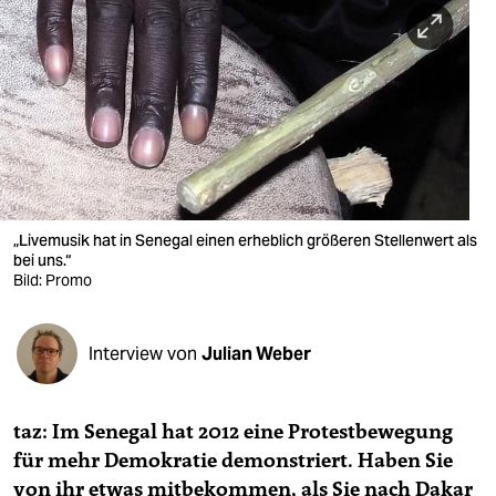
berlin
nord
wahrheit
verlag
verlag
veranstaltungen
„Livemusik hat in Senegal einen erheblich größeren Stellenwert als
bei uns.“
shop
Bild: Promo
fragen & hilfe
Interview von
Julian Weber
unterstützen
abo
taz: Im Senegal hat 2012 eine Protestbewegung
genossenschaft
für mehr Demokratie demonstriert. Haben Sie
von ihr etwas mitbekommen, als Sie nach Dakar