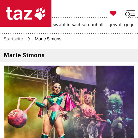

taz zahl ich
hitze
surfen
landtagswahl in sachsen-anhalt
gewalt gegen

taz zahl ich
Startseite
Marie Simons
taz zahl ich
Marie Simons
themen
politik
öko
gesellschaft
kultur
sport