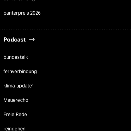
panterpreis 2026
Podcast
bundestalk
fernverbindung
klima update°
Mauerecho
Freie Rede
reingehen