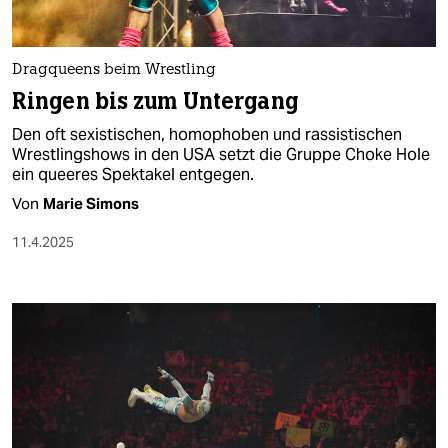
berlin
nord
Dragqueens beim Wrestling
wahrheit
Ringen bis zum Untergang
verlag
Den oft sexistischen, homophoben und rassistischen
Wrestlingshows in den USA setzt die Gruppe Choke Hole
ein queeres Spektakel entgegen.
verlag
Von
Marie Simons
veranstaltungen
11.4.2025
shop
fragen & hilfe
unterstützen
abo
genossenschaft