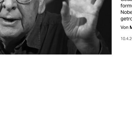
form
Nobel
getro
Von
M
10.4.