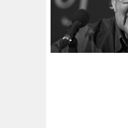
berlin
nord
wahrheit
verlag
verlag
veranstaltungen
shop
fragen & hilfe
unterstützen
abo
genossenschaft