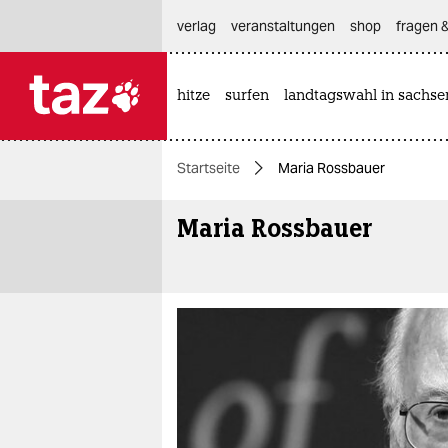
hautnavigation anspringen
hauptinhalt anspringen
footer anspringen
verlag
veranstaltungen
shop
fragen &
hitze
surfen
landtagswahl in sachse

taz zahl ich
taz zahl ich
Startseite
Maria Rossbauer
themen
Maria Rossbauer
politik
öko
gesellschaft
kultur
sport