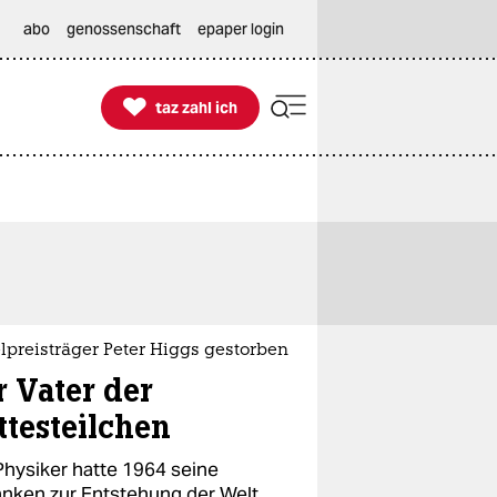
abo
genossenschaft
epaper login

taz zahl ich
taz zahl ich
lpreisträger Peter Higgs gestorben
r Vater der
ttesteilchen
Physiker hatte 1964 seine
nken zur Entstehung der Welt