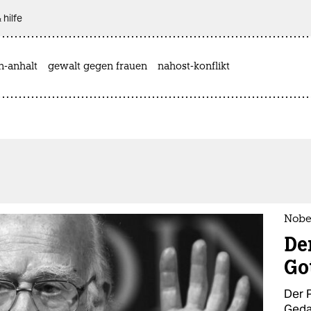
 hilfe
n-anhalt
gewalt gegen frauen
nahost-konflikt
Nobe
De
Go
Der 
Geda