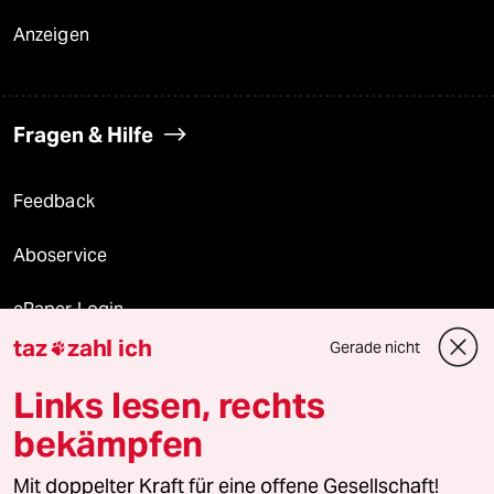
Anzeigen
Fragen & Hilfe
Feedback
Aboservice
ePaper Login
taz
zahl ich
Gerade nicht

Downloads für Abonnierende
Links lesen, rechts
bekämpfen
© 2026 taz Verlags und Vertriebs GmbH
Mit doppelter Kraft für eine offene Gesellschaft!
Alle Rechte vorbehalten. Bei rechtlichen Fragen oder für Genehmigungen