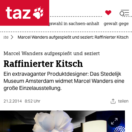

taz zahl ich
hitze
surfen
landtagswahl in sachsen-anhalt
gewalt gegen

taz zahl ich
nste
Marcel Wanders aufgespießt und seziert: Raffinierter Kitsch
taz zahl ich
themen
Marcel Wanders aufgespießt und seziert
Raffinierter Kitsch
politik
Ein extravaganter Produktdesigner: Das Stedelijk
öko
Museum Amsterdam widmet Marcel Wanders eine
große Einzelausstellung.
gesellschaft
21.2.2014
8:52 Uhr
teilen
kultur
sport