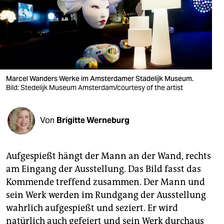
berlin
nord
wahrheit
verlag
Marcel Wanders Werke im Amsterdamer Stadelijk Museum.
Bild: Stedelijk Museum Amsterdam/courtesy of the artist
verlag
veranstaltungen
Von
Brigitte Werneburg
shop
fragen & hilfe
Aufgespießt hängt der Mann an der Wand, rechts
unterstützen
am Eingang der Ausstellung. Das Bild fasst das
Kommende treffend zusammen. Der Mann und
abo
sein Werk werden im Rundgang der Ausstellung
genossenschaft
wahrlich aufgespießt und seziert. Er wird
natürlich auch gefeiert und sein Werk durchaus