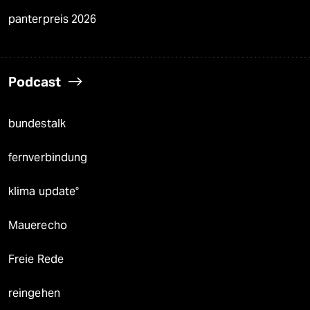
panterpreis 2026
Podcast
bundestalk
fernverbindung
klima update°
Mauerecho
Freie Rede
reingehen