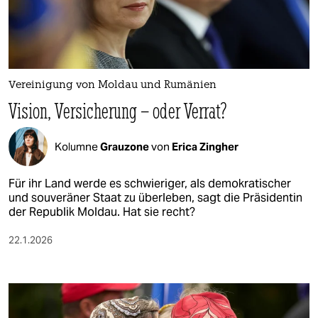
berlin
nord
wahrheit
Vereinigung von Moldau und Rumänien
verlag
Vision, Versicherung – oder Verrat?
verlag
Kolumne
Grauzone
von
Erica Zingher
veranstaltungen
shop
Für ihr Land werde es schwieriger, als demokratischer
und souveräner Staat zu überleben, sagt die Präsidentin
fragen & hilfe
der Republik Moldau. Hat sie recht?
unterstützen
22.1.2026
abo
genossenschaft