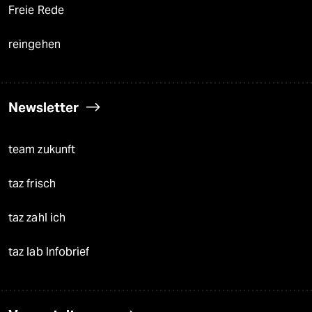
Freie Rede
reingehen
Newsletter
team zukunft
taz frisch
taz zahl ich
taz lab Infobrief