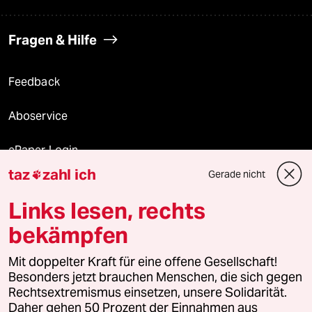
Fragen & Hilfe
Feedback
Aboservice
ePaper Login
taz
zahl ich
Gerade nicht

Downloads für Abonnierende
Links lesen, rechts
bekämpfen
© 2026 taz Verlags und Vertriebs GmbH
Alle Rechte vorbehalten. Bei rechtlichen Fragen oder für Genehmigungen
Mit doppelter Kraft für eine offene Gesellschaft!
wenden Sie sich bitte an
lizenzen@taz.de
Besonders jetzt brauchen Menschen, die sich gegen
Rechtsextremismus einsetzen, unsere Solidarität.
Daher gehen 50 Prozent der Einnahmen aus