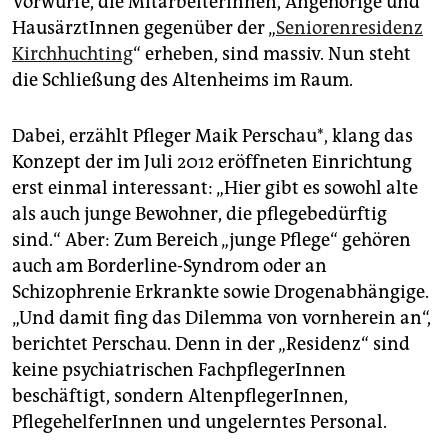
Vorwürfe, die MitarbeiterInnen, Angehörige und
epaper login
HausärztInnen gegenüber der „
Seniorenresidenz
Kirchhuchting
“ erheben, sind massiv. Nun steht
die Schließung des Altenheims im Raum.
Dabei, erzählt Pfleger Maik Perschau*, klang das
Konzept der im Juli 2012 eröffneten Einrichtung
erst einmal interessant: „Hier gibt es sowohl alte
als auch junge Bewohner, die pflegebedürftig
sind.“ Aber: Zum Bereich „junge Pflege“ gehören
auch am Borderline-Syndrom oder an
Schizophrenie Erkrankte sowie Drogenabhängige.
„Und damit fing das Dilemma von vornherein an“,
berichtet Perschau. Denn in der „Residenz“ sind
keine psychiatrischen FachpflegerInnen
beschäftigt, sondern AltenpflegerInnen,
PflegehelferInnen und ungelerntes Personal.