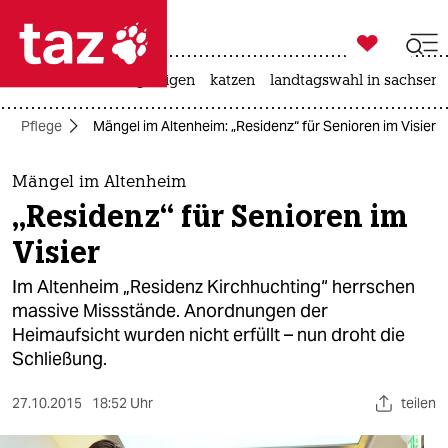

taz zahl ich
ceuta
hitze
bergsteigen
katzen
landtagswahl in sachsen-

taz zahl ich
Pflege
Mängel im Altenheim: „Residenz“ für Senioren im Visier
taz zahl ich
themen
Mängel im Altenheim
„Residenz“ für Senioren im
politik
Visier
öko
Im Altenheim „Residenz Kirchhuchting“ herrschen
massive Missstände. Anordnungen der
gesellschaft
Heimaufsicht wurden nicht erfüllt – nun droht die
Schließung.
kultur
sport
27.10.2015
18:52 Uhr
teilen