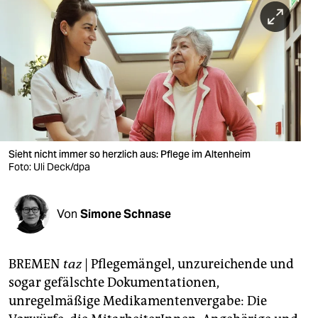
berlin
nord
wahrheit
verlag
verlag
veranstaltungen
Sieht nicht immer so herzlich aus: Pflege im Altenheim
Foto: Uli Deck/dpa
shop
fragen & hilfe
Von
Simone Schnase
unterstützen
BREMEN
taz
| Pflegemängel, unzureichende und
abo
sogar gefälschte Dokumentationen,
genossenschaft
unregelmäßige Medikamentenvergabe: Die