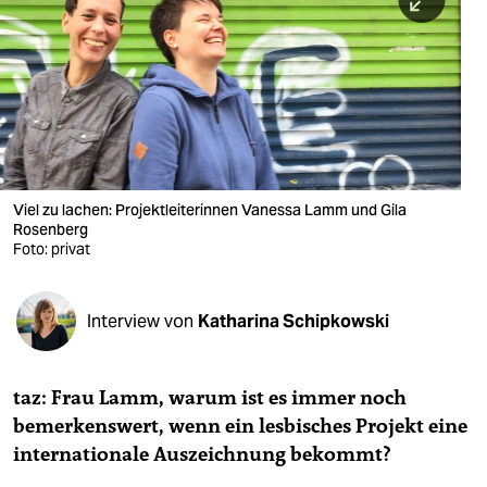
berlin
nord
wahrheit
verlag
verlag
Viel zu lachen: Projektleiterinnen Vanessa Lamm und Gila
Rosenberg
veranstaltungen
Foto: privat
shop
fragen & hilfe
Interview von
Katharina Schipkowski
unterstützen
taz: Frau Lamm, warum ist es immer noch
abo
bemerkenswert, wenn ein lesbisches Projekt eine
genossenschaft
internationale Auszeichnung bekommt?