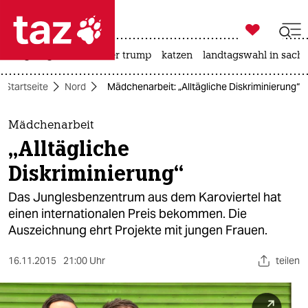

taz zahl ich
bergsteigen
usa unter trump
katzen
landtagswahl in sachs

taz zahl ich
Startseite
Nord
Mädchenarbeit: „Alltägliche Diskriminierung“
taz zahl ich
themen
Mädchenarbeit
„Alltägliche
politik
Diskriminierung“
öko
Das Junglesbenzentrum aus dem Karoviertel hat
einen internationalen Preis bekommen. Die
gesellschaft
Auszeichnung ehrt Projekte mit jungen Frauen.
kultur
16.11.2015
21:00 Uhr
teilen
sport