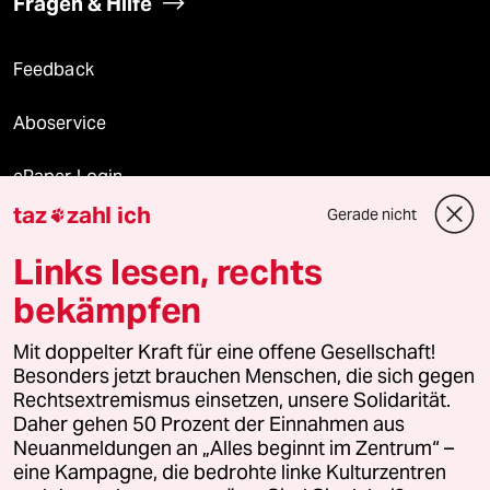
Fragen & Hilfe
Feedback
Aboservice
ePaper Login
taz
zahl ich
Gerade nicht

Downloads für Abonnierende
Links lesen, rechts
bekämpfen
© 2026 taz Verlags und Vertriebs GmbH
Mit doppelter Kraft für eine offene Gesellschaft!
Alle Rechte vorbehalten. Bei rechtlichen Fragen oder für Genehmigungen
wenden Sie sich bitte an
lizenzen@taz.de
Besonders jetzt brauchen Menschen, die sich gegen
Rechtsextremismus einsetzen, unsere Solidarität.
Daher gehen 50 Prozent der Einnahmen aus
Feedback
Redaktionsstatut
Kommune-Richtlinien
KI-
Neuanmeldungen an „Alles beginnt im Zentrum“ –
eine Kampagne, die bedrohte linke Kulturzentren
Leitlinie
Informant
Datenschutz
Impressum
AGB