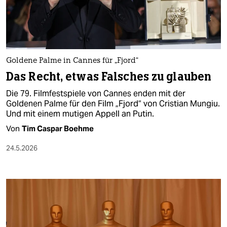
berlin
nord
wahrheit
Goldene Palme in Cannes für „Fjord“
verlag
Das Recht, etwas Falsches zu glauben
verlag
Die 79. Filmfestspiele von Cannes enden mit der
Goldenen Palme für den Film „Fjord“ von Cristian Mungiu.
veranstaltungen
Und mit einem mutigen Appell an Putin.
shop
Von
Tim Caspar Boehme
fragen & hilfe
24.5.2026
unterstützen
abo
genossenschaft