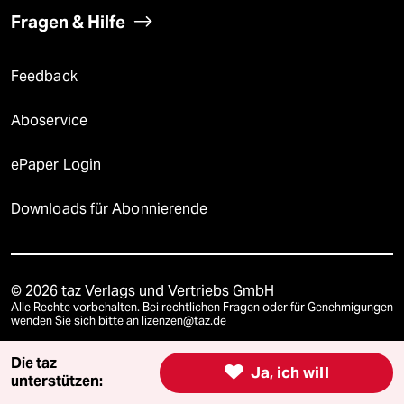
Fragen & Hilfe
Feedback
Aboservice
ePaper Login
Downloads für Abonnierende
© 2026 taz Verlags und Vertriebs GmbH
Alle Rechte vorbehalten. Bei rechtlichen Fragen oder für Genehmigungen
wenden Sie sich bitte an
lizenzen@taz.de
Die taz

Ja, ich will
Feedback
Redaktionsstatut
Kommune-Richtlinien
KI-
unterstützen: