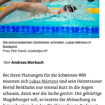
berlin
nord
wahrheit
verlag
verlag
Die entscheidenden Zentimeter schneller: Lukas Märtens in
Budapest
veranstaltungen
Foto: Petr David Josek/dpa AP
shop
Von
Andreas Morbach
fragen & hilfe
Bei ihren Planungen für die Schwimm-WM
unterstützen
mussten sich
Lukas Märtens
und sein Heimtrainer
Bernd Berkhahn nur einmal kurz in die Augen
abo
schauen, dann war die Sache geritzt. Der gebürtige
genossenschaft
Magdeburger soll, so lautete die Abmachung zu