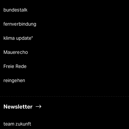
bundestalk
fernverbindung
klima update°
Mauerecho
Freie Rede
reingehen
Newsletter
team zukunft