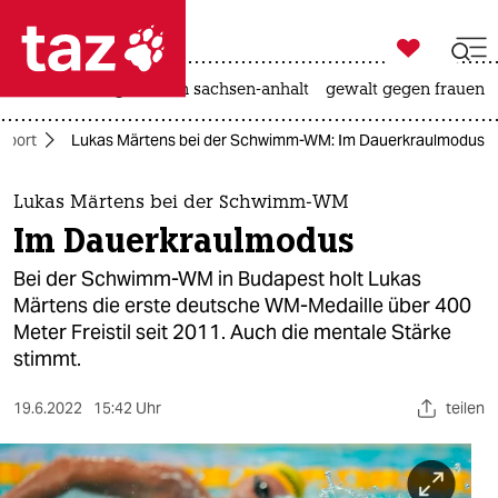

taz zahl ich
hitze
landtagswahl in sachsen-anhalt
gewalt gegen frauen

taz zahl ich
Sport
Lukas Märtens bei der Schwimm-WM: Im Dauerkraulmodus
taz zahl ich
themen
Lukas Märtens bei der Schwimm-WM
Im Dauerkraulmodus
politik
Bei der Schwimm-WM in Budapest holt Lukas
öko
Märtens die erste deutsche WM-Medaille über 400
Meter Freistil seit 2011. Auch die mentale Stärke
gesellschaft
stimmt.
kultur
19.6.2022
15:42 Uhr
teilen
sport