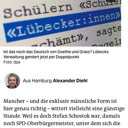
berlin
nord
wahrheit
verlag
verlag
Ist das noch das Deutsch von Goethe und Grass? Lübecks
Verwaltung gendert jetzt per Doppelpunkt
veranstaltungen
Foto: dpa
shop
Aus Hamburg
Alexander Diehl
fragen & hilfe
unterstützen
Mancher – und die exklusiv männliche Form ist
abo
hier genau richtig – wittert vielleicht eine günstige
Stunde. Weil es doch Stefan Schostok war, damals
genossenschaft
noch SPD-Oberbürgermeister, unter dem sich die