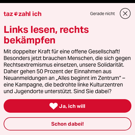
Kultur
taz
zahl ich
Gerade nicht

Sport
Links lesen, rechts
bekämpfen
Berlin
Mit doppelter Kraft für eine offene Gesellschaft!
Nord
Besonders jetzt brauchen Menschen, die sich gegen
Rechtsextremismus einsetzen, unsere Solidarität.
Wahrheit
Daher gehen 50 Prozent der Einnahmen aus
Neuanmeldungen an „Alles beginnt im Zentrum“ –
eine Kampagne, die bedrohte linke Kulturzentren
und Jugendorte unterstützt. Sind Sie dabei?
Themen

Ja, ich will
Hitze
Schon dabei!
Surfen