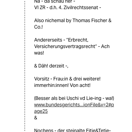
Na - da schau her -
VI ZR - d.h. 4. Zivilrechtssenat -
Also nichemal by Thomas Fischer &
Co.!
Andererseits - “Erbrecht,
Versicherungsvertragsrecht“ - Ach
was!
& Däh! derzeit -,
Vorsitz - Frau:in & drei weitere!
immerhin:innen! Von acht!
(Besser als bei Uschi vd Lie-ing - wa!)
www.bundesgerichts...ionFile&v=2#p
age25
&
Nochens - der steinalte Fitje&Tetje-