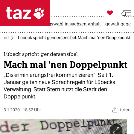

taz zahl ich
hitze
surfen
landtagswahl in sachsen-anhalt
gewalt gegen

taz zahl ich
Nord
Lübeck spricht gendersensibel: Mach mal ’nen Doppelpunkt
taz zahl ich
themen
Lübeck spricht gendersensibel
Mach mal ’nen Doppelpunkt
politik
„Diskriminierungsfrei kommunizieren“: Seit 1.
öko
Januar gelten neue Sprachregeln für Lübecks
Verwaltung. Statt Stern nutzt die Stadt den
gesellschaft
Doppelpunkt.
kultur
3.1.2020
18:32 Uhr
teilen
sport