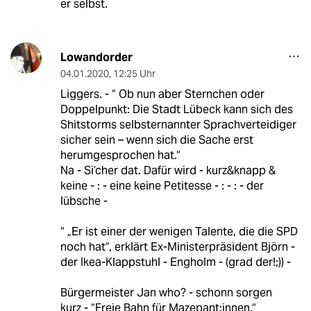
er selbst.
Lowandorder
04.01.2020
,
12:25 Uhr
Liggers. - “ Ob nun aber Sternchen oder
Doppelpunkt: Die Stadt Lübeck kann sich des
Shitstorms selbsternannter Sprachverteidiger
sicher sein – wenn sich die Sache erst
herumgesprochen hat.“
Na - Si’cher dat. Dafür wird - kurz&knapp &
keine - : - eine keine Petitesse - : - : - der
lübsche -
“ „Er ist einer der wenigen Talente, die die SPD
noch hat“, erklärt Ex-Ministerpräsident Björn -
der Ikea-Klappstuhl - Engholm - (grad der!;)) -
Bürgermeister Jan who? - schonn sorgen
kurz - “Freie Bahn für Mazepant:innen.“