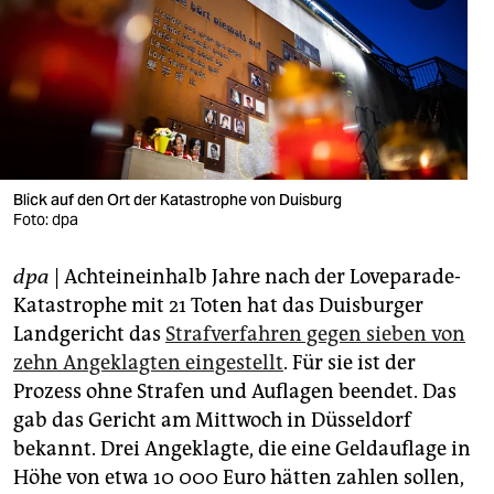
berlin
nord
wahrheit
verlag
verlag
Blick auf den Ort der Katastrophe von Duisburg
Foto: dpa
veranstaltungen
dpa
| Achteineinhalb Jahre nach der Loveparade-
shop
Katastrophe mit 21 Toten hat das Duisburger
fragen & hilfe
Landgericht das
Strafverfahren gegen sieben von
zehn Angeklagten eingestellt
. Für sie ist der
unterstützen
Prozess ohne Strafen und Auflagen beendet. Das
abo
gab das Gericht am Mittwoch in Düsseldorf
bekannt. Drei Angeklagte, die eine Geldauflage in
genossenschaft
Höhe von etwa 10 000 Euro hätten zahlen sollen,