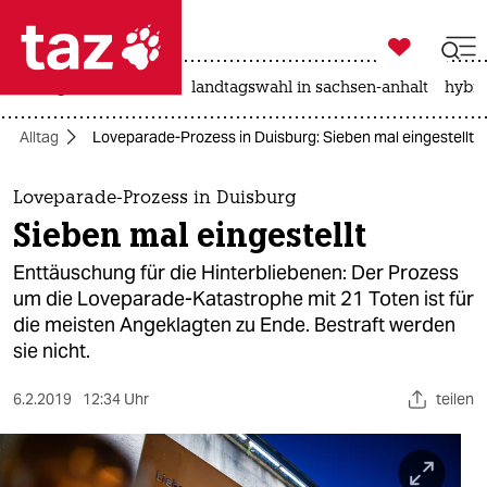

taz zahl ich
niedrigwasser
rente
landtagswahl in sachsen-anhalt
hybri

taz zahl ich
Alltag
Loveparade-Prozess in Duisburg: Sieben mal eingestellt
taz zahl ich
themen
Loveparade-Prozess in Duisburg
Sieben mal eingestellt
politik
Enttäuschung für die Hinterbliebenen: Der Prozess
öko
um die Loveparade-Katastrophe mit 21 Toten ist für
die meisten Angeklagten zu Ende. Bestraft werden
gesellschaft
sie nicht.
kultur
6.2.2019
12:34 Uhr
teilen
sport