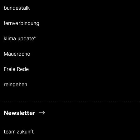
bundestalk
fernverbindung
klima update°
Mauerecho
Freie Rede
reingehen
Newsletter
team zukunft