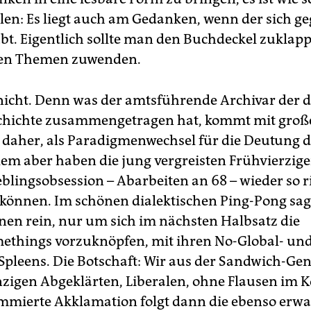
llen: Es liegt auch am Gedanken, wenn der sich ge
bt. Eigentlich sollte man den Buchdeckel zuklap
ren Themen zuwenden.
nicht. Denn was der amtsführende Archivar der 
chichte zusammengetragen hat, kommt mit groß
 daher, als Paradigmenwechsel für die Deutung de
llem aber haben die jung vergreisten Frühvierzige
eblingsobsession – Abarbeiten an 68 – wieder so r
 können. Im schönen dialektischen Ping-Pong sag
nen rein, nur um sich im nächsten Halbsatz die
things vorzuknöpfen, mit ihren No-Global- und
leens. Die Botschaft: Wir aus der Sandwich-Gen
inzigen Abgeklärten, Liberalen, ohne Flausen im K
mmierte Akklamation folgt dann die ebenso erwa