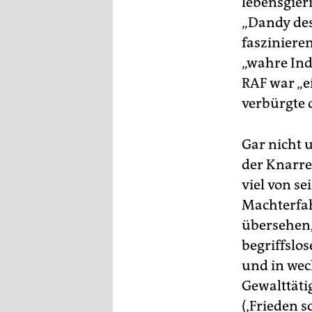
lebensgier
„Dandy des
fasziniere
„wahre Ind
RAF war „ei
verbürgte 
Gar nicht 
der Knarre
viel von s
Machterfah
übersehen, 
begriffslose
und in wec
Gewalttätig
(‚Frieden 