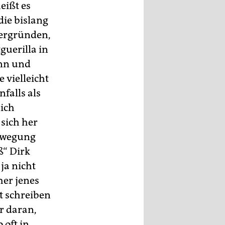
eißt es
ie bislang
ergründen,
guerilla in
nn und
 vielleicht
falls als
lich
sich her
bewegung
ß“ Dirk
ja nicht
her jenes
ht schreiben
r daran,
 oft in