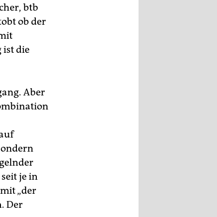
cher, btb
tobt ob der
mit
ist die
gang. Aber
Kombination
 auf
 sondern
ngelnder
eit je in
 mit „der
. Der