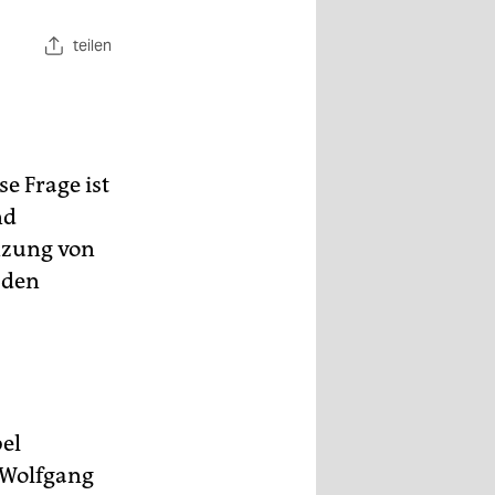
teilen
e Frage ist
nd
enzung von
 den
bel
 Wolfgang