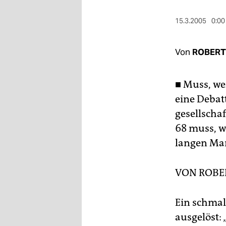
berlin
15.3.2005
0:00
nord
wahrheit
Von
ROBERT
verlag
■ Muss, we
verlag
eine Debatt
veranstaltungen
gesellschaf
68 muss, w
shop
langen Mar
fragen & hilfe
unterstützen
VON
ROBE
abo
Ein schmal
genossenschaft
ausgelöst: