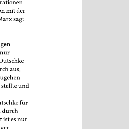
rationen
on mit der
 Marx sagt
ngen
 nur
(Dutschke
rch aus,
nzugehen
stellte und
tschke für
n durch
 ist es nur
iger