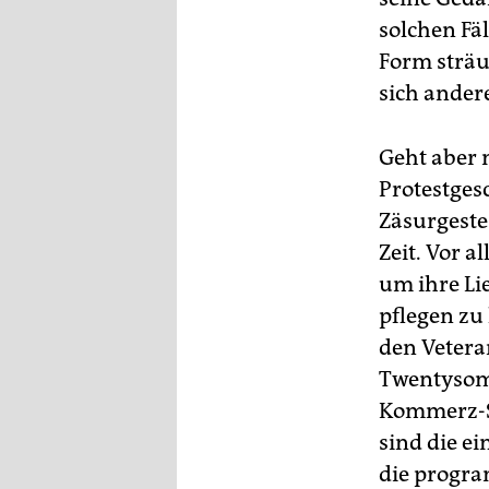
solchen Fä
Form sträu
sich ande
Geht aber 
Protestges
Zäsurgeste
Zeit. Vor a
um ihre Li
pflegen zu
den Vetera
Twentysome
Kommerz-Sp
sind die e
die progra