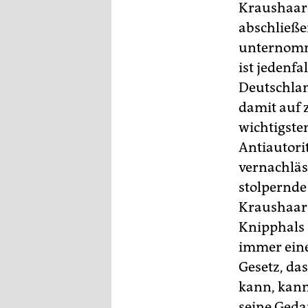
epaper login
Kraushaars
abschließe
unternomm
ist jedenfa
Deutschla
damit auf 
wichtigsten
Antiautorit
vernachläs
stolpernde
Kraushaars
Knipphals 
immer eine
Gesetz, das
kann, kann
seine Gedan