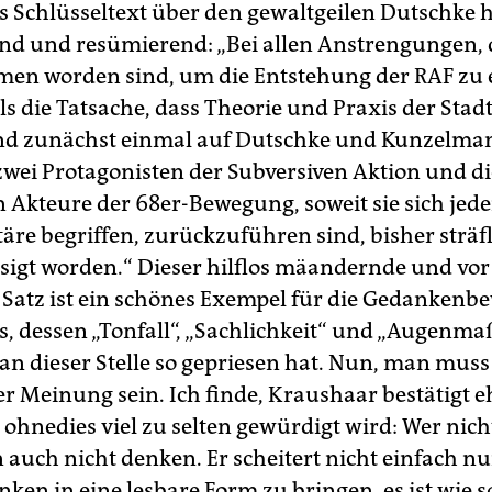
 Schlüsseltext über den gewaltgeilen Dutschke h
nd und resümierend: „Bei allen Anstrengungen, d
en worden sind, um die Entstehung der RAF zu 
lls die Tatsache, dass Theorie und Praxis der Stadt
nd zunächst einmal auf Dutschke und Kunzelma
zwei Protagonisten der Subversiven Aktion und die
 Akteure der 68er-Bewegung, soweit sie sich jeden
äre begriffen, zurückzuführen sind, bisher sträf
sigt worden.“ Dieser hilflos mäandernde und vor 
 Satz ist ein schönes Exempel für die Gedanken
, dessen „Tonfall“, „Sachlichkeit“ und „Augenma
an dieser Stelle so gepriesen hat. Nun, man muss 
r Meinung sein. Ich finde, Kraushaar bestätigt e
 ohnedies viel zu selten gewürdigt wird: Wer nic
 auch nicht denken. Er scheitert nicht einfach nu
ken in eine lesbare Form zu bringen, es ist wie so