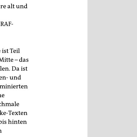
re alt und
 RAF-
ist Teil
itte – das
en. Da ist
len- und
iminierten
ne
schmale
ke-Texten
is hinten
n