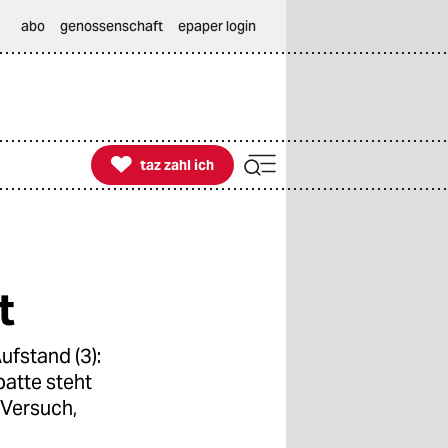
abo
genossenschaft
epaper login

taz zahl ich
taz zahl ich
t
ufstand (3):
atte steht
 Versuch,