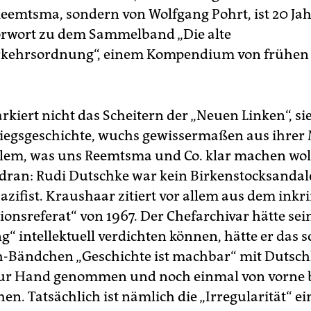
Reemtsma, sondern von Wolfgang Pohrt, ist 20 Jah
orwort zu dem Sammelband „Die alte
rkehrsordnung“, einem Kompendium von frühen
kiert nicht das Scheitern der „Neuen Linken“, sie 
tiegsgeschichte, wuchs gewissermaßen aus ihrer M
 allem, was uns Reemtsma und Co. klar machen woll
dran: Rudi Dutschke war kein Birkenstocksanda
azifist. Kraushaar zitiert vor allem aus dem inkr
ionsreferat“ von 1967. Der Chefarchivar hätte sei
g“ intellektuell verdichten können, hätte er das 
-Bändchen „Geschichte ist machbar“ mit Dutsch
zur Hand genommen und noch einmal von vorne b
n. Tatsächlich ist nämlich die „Irregularität“ ei