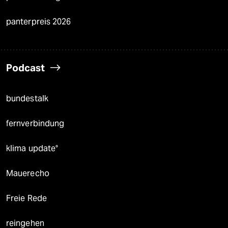
panterpreis 2026
Podcast
bundestalk
fernverbindung
klima update°
Mauerecho
Freie Rede
reingehen