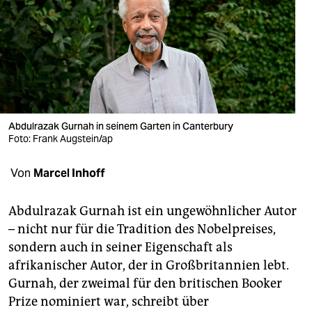
berlin
nord
wahrheit
verlag
verlag
Abdulrazak Gurnah in seinem Garten in Canterbury
Foto: Frank Augstein/ap
veranstaltungen
Von
Marcel Inhoff
shop
fragen & hilfe
Abdulrazak Gurnah ist ein ungewöhnlicher Autor
– nicht nur für die Tradition des Nobelpreises,
unterstützen
sondern auch in seiner Eigenschaft als
abo
afrikanischer Autor, der in Großbritannien lebt.
Gurnah, der zweimal für den britischen Booker
genossenschaft
Prize nominiert war, schreibt über