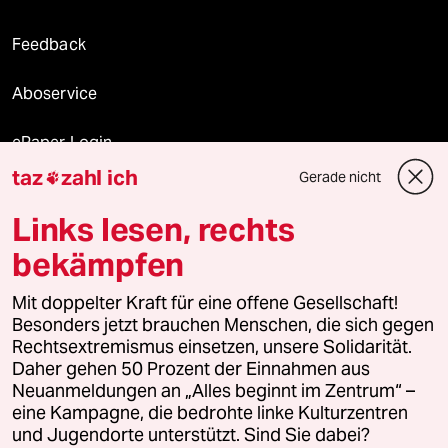
Feedback
Aboservice
ePaper Login
taz
zahl ich
Gerade nicht

Downloads für Abonnierende
Links lesen, rechts
bekämpfen
© 2026 taz Verlags und Vertriebs GmbH
Alle Rechte vorbehalten. Bei rechtlichen Fragen oder für Genehmigungen
Mit doppelter Kraft für eine offene Gesellschaft!
wenden Sie sich bitte an
lizenzen@taz.de
Besonders jetzt brauchen Menschen, die sich gegen
Rechtsextremismus einsetzen, unsere Solidarität.
Daher gehen 50 Prozent der Einnahmen aus
Feedback
Redaktionsstatut
Kommune-Richtlinien
KI-
Neuanmeldungen an „Alles beginnt im Zentrum“ –
eine Kampagne, die bedrohte linke Kulturzentren
Leitlinie
Informant
Datenschutz
Impressum
AGB
und Jugendorte unterstützt. Sind Sie dabei?