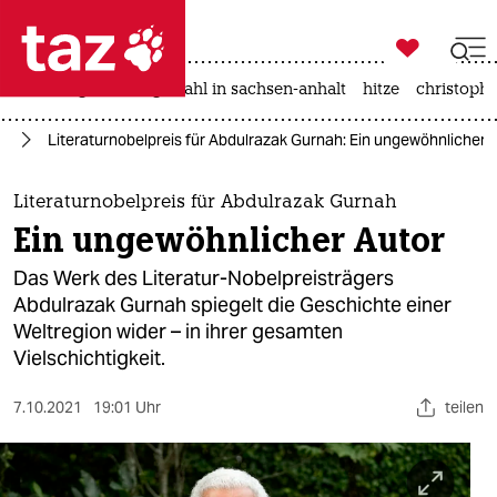

taz zahl ich
iran-krieg
landtagswahl in sachsen-anhalt
hitze
christophe

taz zahl ich
ch
Literaturnobelpreis für Abdulrazak Gurnah: Ein ungewöhnlicher 
taz zahl ich
themen
Literaturnobelpreis für Abdulrazak Gurnah
Ein ungewöhnlicher Autor
politik
Das Werk des Literatur-Nobelpreisträgers
öko
Abdulrazak Gurnah spiegelt die Geschichte einer
Weltregion wider – in ihrer gesamten
gesellschaft
Vielschichtigkeit.
kultur
7.10.2021
19:01 Uhr
teilen
sport