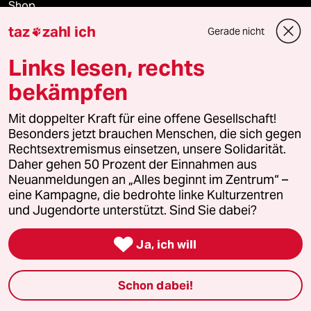
Shop
taz
zahl ich
Gerade nicht

Anzeigen
Links lesen, rechts
bekämpfen
Fragen & Hilfe
Mit doppelter Kraft für eine offene Gesellschaft!
Besonders jetzt brauchen Menschen, die sich gegen
Feedback
Rechtsextremismus einsetzen, unsere Solidarität.
Daher gehen 50 Prozent der Einnahmen aus
Neuanmeldungen an „Alles beginnt im Zentrum“ –
Aboservice
eine Kampagne, die bedrohte linke Kulturzentren
und Jugendorte unterstützt. Sind Sie dabei?
ePaper Login

Ja, ich will
Downloads für Abonnierende
Schon dabei!
© 2026 taz Verlags und Vertriebs GmbH