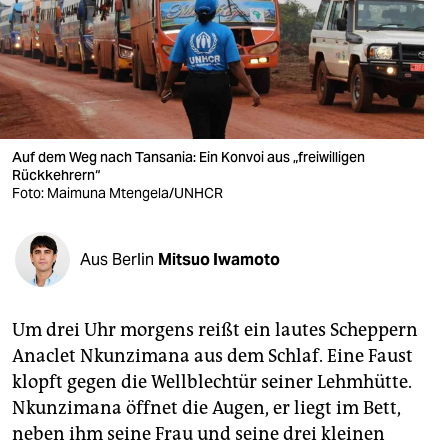
berlin
nord
wahrheit
verlag
Auf dem Weg nach Tansania: Ein Konvoi aus „freiwilligen
verlag
Rückkehrern“
Foto: Maimuna Mtengela/UNHCR
veranstaltungen
shop
Aus Berlin
Mitsuo Iwamoto
fragen & hilfe
Um drei Uhr morgens reißt ein lautes Scheppern
unterstützen
Anaclet Nkunzimana aus dem Schlaf. Eine Faust
abo
klopft gegen die Wellblechtür seiner Lehmhütte.
Nkunzimana öffnet die Augen, er liegt im Bett,
genossenschaft
neben ihm seine Frau und seine drei kleinen