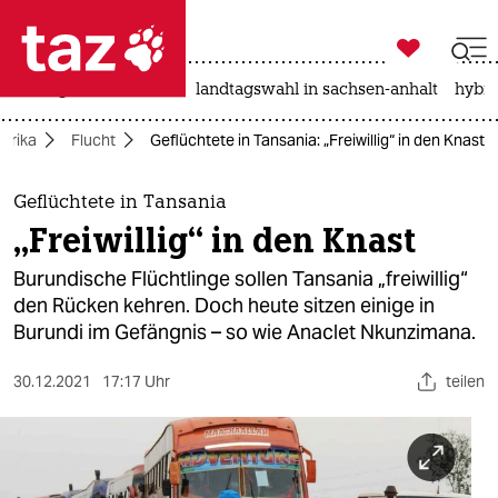

taz zahl ich
niedrigwasser
rente
landtagswahl in sachsen-anhalt
hybri

taz zahl ich
Afrika
Flucht
Geflüchtete in Tansania: „Freiwillig“ in den Knast
taz zahl ich
themen
Geflüchtete in Tansania
„Freiwillig“ in den Knast
politik
Burundische Flüchtlinge sollen Tansania „freiwillig“
öko
den Rücken kehren. Doch heute sitzen einige in
Burundi im Gefängnis – so wie Anaclet Nkunzimana.
gesellschaft
30.12.2021
17:17 Uhr
teilen
kultur
sport