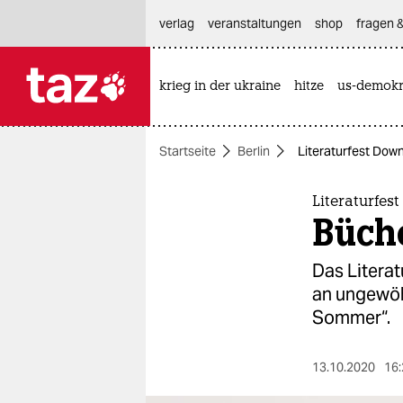
hautnavigation anspringen
hauptinhalt anspringen
footer anspringen
verlag
veranstaltungen
shop
fragen &
krieg in der ukraine
hitze
us-demokr

taz zahl ich
taz zahl ich
Startseite
Berlin
Literaturfest Do
themen
politik
Literaturfe
Büch
öko
Das Litera
gesellschaft
an ungewöh
Sommer“.
kultur
sport
13.10.2020
16: