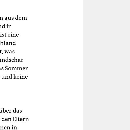
nn aus dem
nd in
ist eine
schland
t, was
Sindschar
las Sommer
 und keine
über das
 den Eltern
nen in