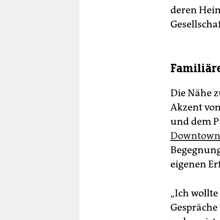
deren Heim
Gesellscha
Familiär
Die Nähe z
Akzent von
und dem Pu
Downtown
Begegnunge
eigenen Er
„Ich wollt
Gespräche 