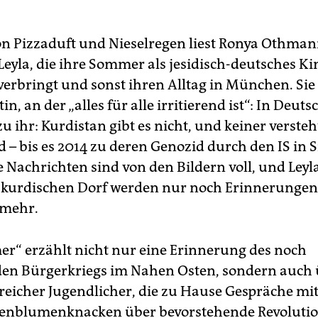
n Pizzaduft und Nieselregen liest Ronya Othma
Leyla, die ihre Sommer als jesidisch-deutsches Ki
erbringt und sonst ihren Alltag in München. Sie 
in, an der „alles für alle irritierend ist“: In Deut
zu ihr: Kurdistan gibt es nicht, und keiner versteh
d – bis es 2014 zu deren Genozid durch den IS in 
 Nachrichten sind von den Bildern voll, und Ley
-kurdischen Dorf werden nur noch Erinnerungen
 mehr.
r“ erzählt nicht nur eine Erinnerung des noch
n Bürgerkriegs im Nahen Osten, sondern auch 
reicher Jugendlicher, die zu Hause Gespräche mit
enblumenknacken über bevorstehende Revolutio