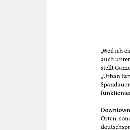
„Weil ich 
auch unter
stellt Gam
„Urban Fan
Spandauer A
funktionier
Downtown S
Orten, son
deutschspr