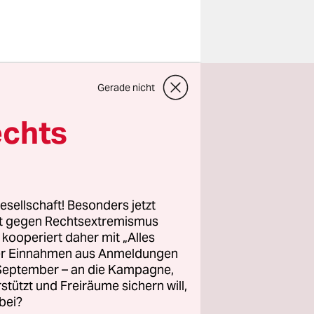
hen
Gerade nicht
 80er-
a
echts
rch
rlegt.
esellschaft! Besonders jetzt
hwarzem
rt gegen Rechtsextremismus
rpflanzen
z kooperiert daher mit „Alles
ller Einnahmen aus Anmeldungen
um
. September – an die Kampagne,
ilafarbene
rstützt und Freiräume sichern will,
stellt
bei?