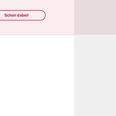
xpress-
te Scheller
Schon dabei!
st und