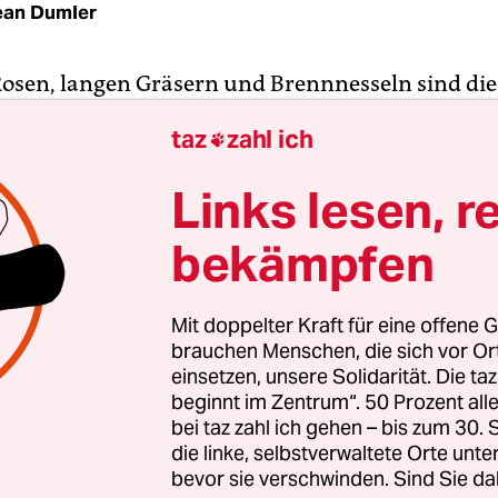
ean Dumler
osen, langen Gräsern und Brennnesseln sind die
ten Sitzplätze. Abseits springt ein Nachbarsmädc
taz
zahl ich

 und ein Hund läuft umher. Im Erdgeschoss eines
alismus-Mietkomplexes befindet sich die Pizzeri
Links lesen, r
 einer der fünf Spielstätten des Leseparcours du
eplant war die Lesung eigentlich in der Pizzeria,
bekämpfen
ngt wurde diese nun in deren Hinterhofgarten ve
Mit doppelter Kraft für eine offene G
hertisch und Rotwein steht der Samowar mit sc
brauchen Menschen, die sich vor O
neongrüne „Geöffnet“-Leuchtreklame und Zimme
einsetzen, unsere Solidarität. Die ta
beginnt im Zentrum“. 50 Prozent a
 der Bühne eine Spätkaufästhetik an. Passend z
bei taz zahl ich gehen – bis zum 30
ten Buchcover – und zum trüben Wetter – stehen l
die linke, selbstverwaltete Orte unte
e bereit. Unter dem Titel „Parallele Diasporien“ 
bevor sie verschwinden. Sind Sie da