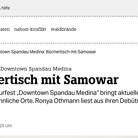
 hilfe
aten
nahost-konflikt
waldbrände
wntown Spandau Medina: Büchertisch mit Samowar
st Downtown Spandau Medina
ertisch mit Samowar
turfest „Downtown Spandau Medina“ bringt aktuelle
nliche Orte. Ronya Othmann liest aus ihren Debü
25 Uhr