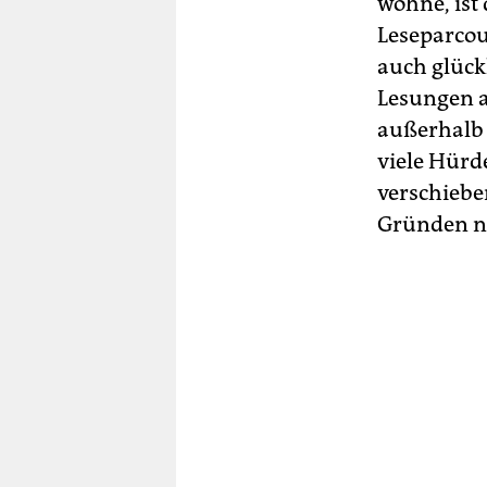
wohne, ist 
Leseparcou
auch glückl
Lesungen 
außerhalb 
viele Hürd
verschiebe
Gründen ni