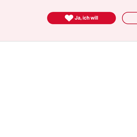
ann, die bis vor Kurzem bei der taz die Orient-E
hrieb, ihren Debütroman „Die Sommer“ vor. Ben

Ja, ich will
sie ist Politologin und Leiterin des Referats Naho
der Heinrich Böll Stiftung.