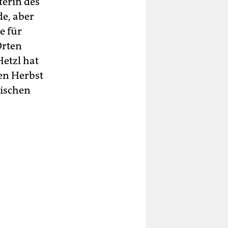
terin des
de, aber
e für
Orten
Hetzl hat
den Herbst
nischen