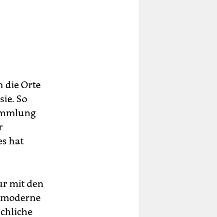
 die Orte
sie. So
sammlung
r
es hat
ur mit den
r moderne
achliche