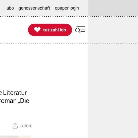
abo
genossenschaft
epaper login

taz zahl ich
taz zahl ich
 Literatur
troman „Die
teilen