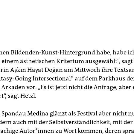
einen Bildenden-Kunst-Hintergrund habe, habe ich
 einem ästhetischen Kriterium ausgewählt“, sagt 
erin Aşkın Hayat Doğan am Mittwoch ihre Text
tasy: Going Intersectional“ auf dem Parkhaus de
rkaden vor. „Es ist jetzt nicht die Anfrage, aber 
t“, sagt Hetzl.
pandau Medina glänzt als Festival aber nicht n
dern auch mit der Selbstverständlichkeit, mit de
achige Au­to­r*in­nen zu Wort kommen, deren spr