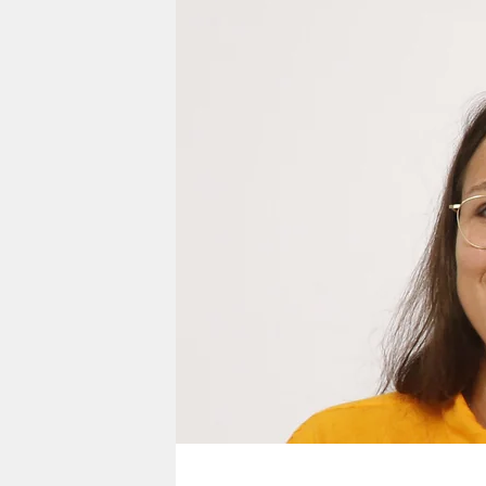
berlin
nord
wahrheit
verlag
verlag
veranstaltungen
shop
fragen & hilfe
unterstützen
abo
genossenschaft