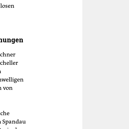
slosen
gnungen
nchner
cheller
n
hwelligen
h von
lche
in Spandau