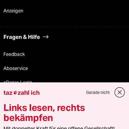
Anzeigen
Fragen & Hilfe
Feedback
Aboservice
ePaper Login
taz
zahl ich
Gerade nicht

Downloads für Abonnierende
Links lesen, rechts
bekämpfen
© 2026 taz Verlags und Vertriebs GmbH
Mit doppelter Kraft für eine offene Gesellschaft!
Alle Rechte vorbehalten. Bei rechtlichen Fragen oder für Genehmigungen