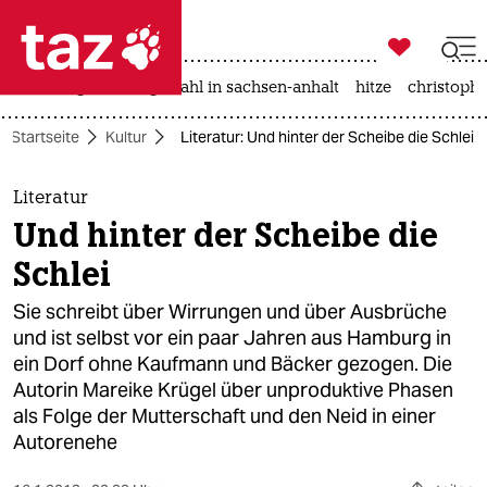

taz zahl ich
iran-krieg
landtagswahl in sachsen-anhalt
hitze
christophe

taz zahl ich
Startseite
Kultur
Literatur: Und hinter der Scheibe die Schlei
taz zahl ich
themen
Literatur
Und hinter der Scheibe die
politik
Schlei
öko
Sie schreibt über Wirrungen und über Ausbrüche
und ist selbst vor ein paar Jahren aus Hamburg in
gesellschaft
ein Dorf ohne Kaufmann und Bäcker gezogen. Die
Autorin Mareike Krügel über unproduktive Phasen
kultur
als Folge der Mutterschaft und den Neid in einer
sport
Autorenehe