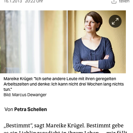
berlin
16.1.2013
20:22 Uhr
teilen
nord
wahrheit
verlag
verlag
veranstaltungen
shop
Mareike Krügel: "Ich sehe andere Leute mit ihren geregelten
Arbeitszeiten und denke: Ich kann nicht drei Wochen lang nichts
fragen & hilfe
tun."
Bild: Marcus Dewanger
unterstützen
Von
Petra Schellen
abo
genossenschaft
„Bestimmt“, sagt Mareike Krügel. Bestimmt gebe