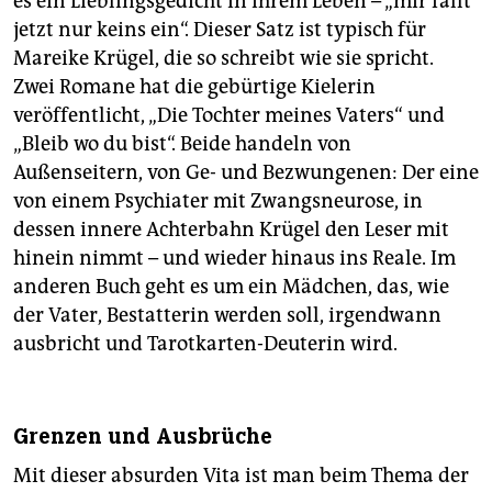
es ein Lieblingsgedicht in ihrem Leben – „mir fällt
epaper login
jetzt nur keins ein“. Dieser Satz ist typisch für
Mareike Krügel, die so schreibt wie sie spricht.
Zwei Romane hat die gebürtige Kielerin
veröffentlicht, „Die Tochter meines Vaters“ und
„Bleib wo du bist“. Beide handeln von
Außenseitern, von Ge- und Bezwungenen: Der eine
von einem Psychiater mit Zwangsneurose, in
dessen innere Achterbahn Krügel den Leser mit
hinein nimmt – und wieder hinaus ins Reale. Im
anderen Buch geht es um ein Mädchen, das, wie
der Vater, Bestatterin werden soll, irgendwann
ausbricht und Tarotkarten-Deuterin wird.
Grenzen und Ausbrüche
Mit dieser absurden Vita ist man beim Thema der