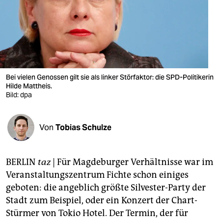
berlin
nord
wahrheit
verlag
Bei vielen Genossen gilt sie als linker Störfaktor: die SPD-Politikerin
verlag
Hilde Mattheis.
Bild: dpa
veranstaltungen
shop
Von
Tobias Schulze
fragen & hilfe
BERLIN
taz
| Für Magdeburger Verhältnisse war im
unterstützen
Veranstaltungszentrum Fichte schon einiges
abo
geboten: die angeblich größte Silvester-Party der
Stadt zum Beispiel, oder ein Konzert der Chart-
genossenschaft
Stürmer von Tokio Hotel. Der Termin, der für