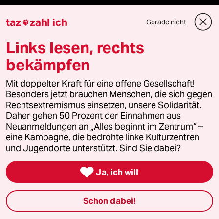
Shop
taz
zahl ich
Gerade nicht

Anzeigen
Links lesen, rechts
bekämpfen
Mit doppelter Kraft für eine offene Gesellschaft!
Fragen & Hilfe
Besonders jetzt brauchen Menschen, die sich gegen
Rechtsextremismus einsetzen, unsere Solidarität.
Feedback
Daher gehen 50 Prozent der Einnahmen aus
Neuanmeldungen an „Alles beginnt im Zentrum“ –
eine Kampagne, die bedrohte linke Kulturzentren
Aboservice
und Jugendorte unterstützt. Sind Sie dabei?
ePaper Login

Ja, ich will
Downloads für Abonnierende
Schon dabei!