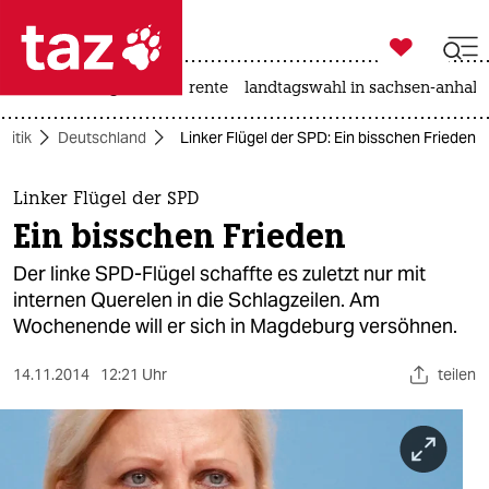

taz zahl ich
hitze
niedrigwasser
rente
landtagswahl in sachsen-anhalt

taz zahl ich
olitik
Deutschland
Linker Flügel der SPD: Ein bisschen Frieden
taz zahl ich
themen
Linker Flügel der SPD
Ein bisschen Frieden
politik
Der linke SPD-Flügel schaffte es zuletzt nur mit
öko
internen Querelen in die Schlagzeilen. Am
Wochenende will er sich in Magdeburg versöhnen.
gesellschaft
14.11.2014
12:21 Uhr
teilen
kultur
sport