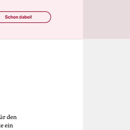
Schon dabei!
für den
e ein