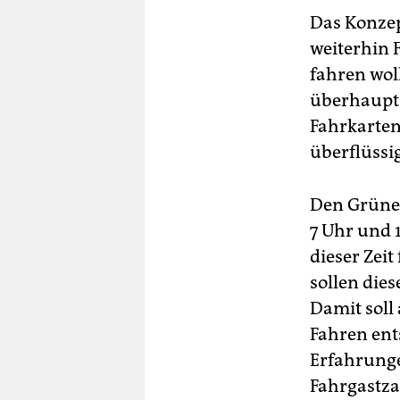
Das Konzep
weiterhin 
fahren woll
überhaupt 
Fahrkarten
überflüssig
Den Grünen
7 Uhr und 
dieser Zeit
sollen dies
Damit soll
Fahren ent
Erfahrunge
Fahrgastza