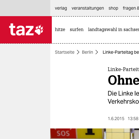
hautnavigation anspringen
hauptinhalt anspringen
footer anspringen
verlag
veranstaltungen
shop
fragen &
hitze
surfen
landtagswahl in sachse

taz zahl ich
taz zahl ich
Startseite
Berlin
Linke-Parteitag be
themen
politik
Linke-Parteit
Ohne
öko
Die Linke l
gesellschaft
Verkehrskop
kultur
1.6.2015
13:58
sport