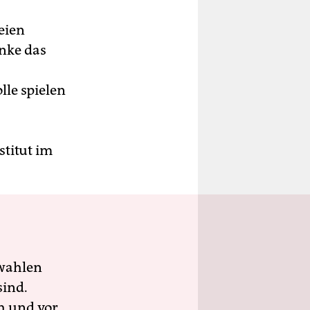
eien
inke das
le spielen
stitut im
wahlen
sind.
h und vor