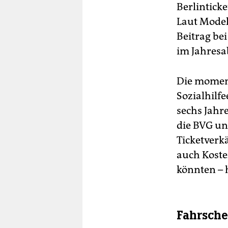
Berlintick
Laut Model
Beitrag bei
im Jahresa
Die momen
Sozialhilf
sechs Jahr
die BVG un
Ticketverkä
auch Koste
könnten – h
Fahrsche