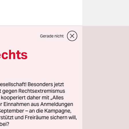
en haben –
Gerade nicht
 sie ihn
ahverkehrs,
echts
ndern
er
esellschaft! Besonders jetzt
rt gegen Rechtsextremismus
z kooperiert daher mit „Alles
eit diesem
ller Einnahmen aus Anmeldungen
hrem
. September – an die Kampagne,
inen
rstützt und Freiräume sichern will,
bei?
t.