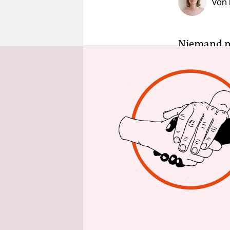
Von
epaper login
Niemand m
Fahrkarten
für den öff
nutzen ode
der sich n
durch Beitr
Diese Idee 
Haupttheme
durchgeset
Samstag nu
Landespart
Leitantrag 