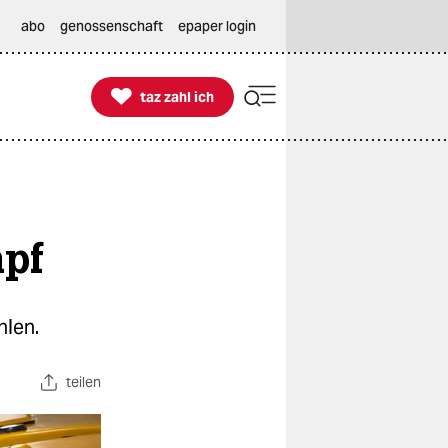
abo
genossenschaft
epaper login

taz zahl ich
taz zahl ich
mpf
hlen.
teilen