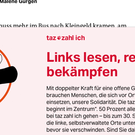
Malene Gürgen
uss mehr im Bus nach Kleingeld kramen, am
automat anstehen oder Angst vor Ticketkontroll
taz
zahl ich

entlichen Nahverkehr bezahlen dafür alle, egal ob
r nicht. Das ist die Vision des fahrscheinlosen N
Links lesen, r
icht über die Einnahmen aus Ticketverkäufen, so
bekämpfen
äge aller BerlinerInnen finanziert.
geistert schon länger durch die Stadt – als eines d
Mit doppelter Kraft für eine offene G
brauchen Menschen, die sich vor O
n der Piratenfraktion, als von der Parteijugend
einsetzen, unsere Solidarität. Die ta
zter Bestandteil im Programm der Grünen und s
beginnt im Zentrum“. 50 Prozent a
n auch als Wahlkampfansage der Linken: Auf i
bei taz zahl ich gehen – bis zum 30
eitag beschloss die Partei mit großer Mehrheit e
die linke, selbstverwaltete Orte unte
bevor sie verschwinden. Sind Sie da
zu Mobilität, dessen Kern die „Öffi-Flatrate“ bilde