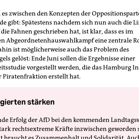
es zwischen den Konzepten der Oppositionspart
de gibt: Spätestens nachdem sich nun auch die L
ie Fahnen geschrieben hat, ist klar, dass es im
 Abgeordnetenhauswahlkampf eine zentrale Rol
dahin ist möglicherweise auch das Problem des
ls gelöst: Ende Juni sollen die Ergebnisse einer
tsstudie vorgestellt werden, die das Hamburg In
 Piratenfraktion erstellt hat.
gierten stärken
nde Erfolg der AfD bei den kommenden Landtags
 stark rechtsextreme Kräfte inzwischen geworden 
zt braucht es Zusammenhalt und Solidarität. Auc