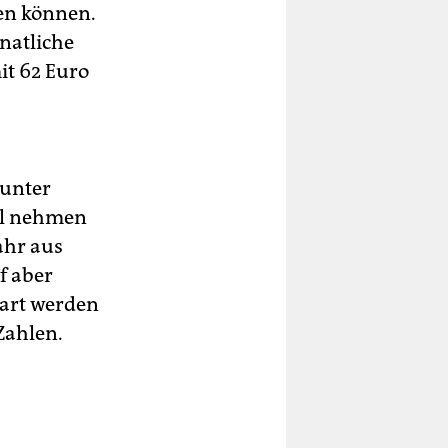
zen können.
natliche
it 62 Euro
 unter
ell nehmen
ahr aus
f aber
part werden
Zahlen.