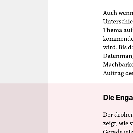
Auch wenn 
Unterschie
Thema auf d
kommenden
wird. Bis 
Datenmange
Machbarkei
Auftrag der
Die Enga
Der drohe
zeigt, wie
Gerade jet