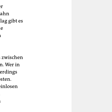
er
Bahn
lag gibt es
he
n
s zwischen
. Wer in
lerdings
osten.
einlosen
d
n