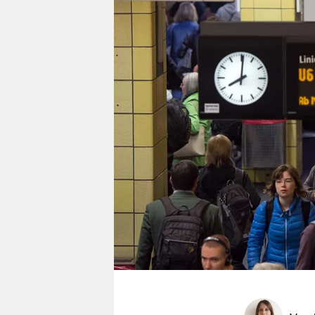
berlin
nord
wahrheit
verlag
verlag
veranstaltungen
shop
fragen & hilfe
unterstützen
abo
genossenschaft