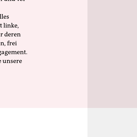
lles
 linke,
ür deren
n, frei
ngagement.
e unsere