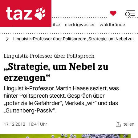

taz zahl ich
krieg in der ukraine
hitze
niedrigwasser
waldbrände

taz zahl ich
ag
Linguistik-Professor über Politsprech: „Strategie, um Nebel zu e
taz zahl ich
themen
Linguistik-Professor über Politsprech
„Strategie, um Nebel zu
politik
erzeugen“
öko
Linguistik-Professor Martin Haase seziert, was
hinter Politsprech steckt. Gespräch über
gesellschaft
„potenzielle Gefährder“, Merkels „wir“ und das
„Guttenberg-Passiv“.
kultur
sport
17.12.2012
16:41 Uhr
teilen