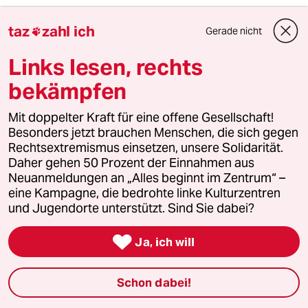
friedbert
F
taz
zahl ich
Gerade nicht

17.12.2012
,
19:53 Uhr
Links lesen, rechts
Ein weiter unangenehm faschistoid gefärbter
Begriff ist die "Herdprämie".
bekämpfen
Aber wagt es ein Herr Haase auch
die FemistInnen und Arbeitgeber
Mit doppelter Kraft für eine offene Gesellschaft!
anzuprangern.
Besonders jetzt brauchen Menschen, die sich gegen
Nein, denn er heißt Hase oder so ähnlich.
Rechtsextremismus einsetzen, unsere Solidarität.
Und Hasen und Wissen und Hasen und Angst
Daher gehen 50 Prozent der Einnahmen aus
sind ja im deutschen Sprachgebrauch auch
Neuanmeldungen an „Alles beginnt im Zentrum“ –
irgendwie
eine Kampagne, die bedrohte linke Kulturzentren
eindeutig verknüpft.
und Jugendorte unterstützt. Sind Sie dabei?

Ja, ich will
Stifter
S
17.12.2012
,
19:51 Uhr
Schon dabei!
Eine Runde Mitleid und der Preis für die Nazi-
Heulsuse des Tages gehen an: Ansgar!