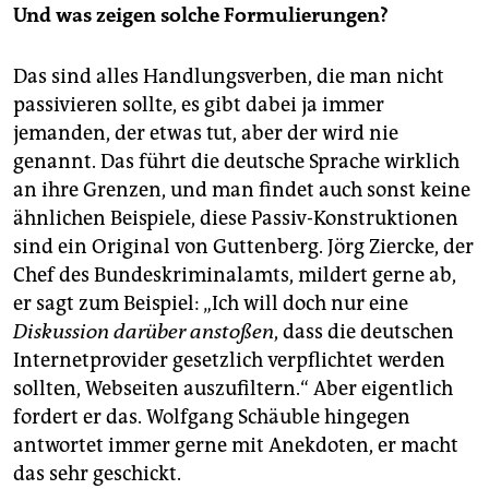
außerdem fast schon ein Synonym für den Ausdruck
Und was zeigen solche Formulierungen?
"aus biologisch-kontrolliertem Anbau". Wer es schafft,
einen für die Umwelt abträglichen und eher schlecht
Das sind alles Handlungsverben, die man nicht
beleumundeten Grundstoff mit dem Vorsatz Bio- zu
passivieren sollte, es gibt dabei ja immer
verknüpfen, der beherrscht die Kunst des Neusprechs
virtuos. (…)
jemanden, der etwas tut, aber der wird nie
genannt. Das führt die deutsche Sprache wirklich
an ihre Grenzen, und man findet auch sonst keine
ähnlichen Beispiele, diese Passiv-Konstruktionen
sind ein Original von Guttenberg. Jörg Ziercke, der
Chef des Bundeskriminalamts, mildert gerne ab,
er sagt zum Beispiel: „Ich will doch nur eine
Diskussion darüber anstoßen
, dass die deutschen
Internetprovider gesetzlich verpflichtet werden
sollten, Webseiten auszufiltern.“ Aber eigentlich
fordert er das. Wolfgang Schäuble hingegen
antwortet immer gerne mit Anekdoten, er macht
das sehr geschickt.