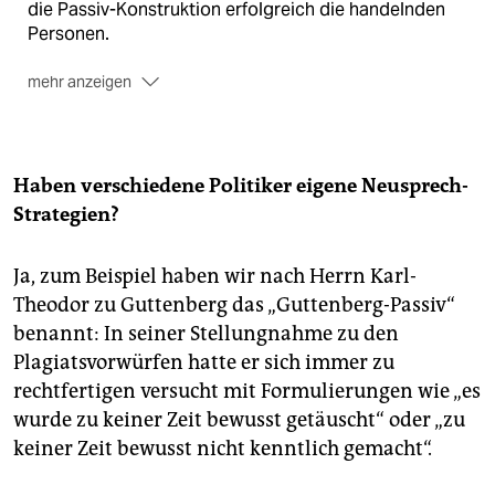
die Passiv-Konstruktion erfolgreich die handelnden
Personen.
mehr anzeigen
„HARMONISIERUNG“
: (…) Als erstrebenswert
geltender Zustand, mit dem Symmetrie, Wohlklang
und Abwesenheit von Konflikten assoziiert sind. Die
Haben verschiedene Politiker eigene Neusprech-
davon abgeleitete Harmonisierung nutzt die positive
Strategien?
Konnotation zur euphemistischen Umschreibung
einer Zwangsangleichung auf niedrigstem
gemeinsamem Niveau. Beispielweise bei der
Ja, zum Beispiel haben wir nach Herrn Karl-
Vereinheitlichung europäischer Vorschriften.
Theodor zu Guttenberg das „Guttenberg-Passiv“
Gesellschaftliche Errungenschaften, die in einem
benannt: In seiner Stellungnahme zu den
Land erzielt wurden, können mit der Begründung
Plagiatsvorwürfen hatte er sich immer zu
abgeschafft werden, woanders gebe es sie auch
rechtfertigen versucht mit Formulierungen wie „es
nicht. (…)
wurde zu keiner Zeit bewusst getäuscht“ oder „zu
„BIOSPRIT“
: Die Vorsilbe bio ist im Deutschen
keiner Zeit bewusst nicht kenntlich gemacht“.
reihenbildend, es gibt ein ganzes Rudel an stets
positiv besetzten Begriffen mit diesem Präfix. Er ist