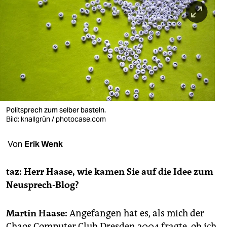
berlin
nord
wahrheit
verlag
verlag
veranstaltungen
Politsprech zum selber basteln.
Bild: knallgrün / photocase.com
shop
Von
Erik Wenk
fragen & hilfe
unterstützen
taz: Herr Haase, wie kamen Sie auf die Idee zum
Neusprech-Blog?
abo
genossenschaft
Martin Haase:
Angefangen hat es, als mich der
Chaos Computer Club Dresden 2004 fragte, ob ich