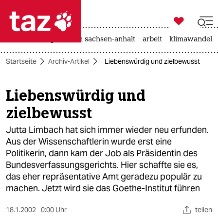

taz zahl ich
hitze
landtagswahl in sachsen-anhalt
arbeit
klimawandel

taz zahl ich
Startseite
Archiv-Artikel
Liebenswürdig und zielbewusst
taz zahl ich
themen
Liebenswürdig und
zielbewusst
politik
Jutta Limbach hat sich immer wieder neu erfunden.
öko
Aus der Wissenschaftlerin wurde erst eine
Politikerin, dann kam der Job als Präsidentin des
gesellschaft
Bundesverfassungsgerichts. Hier schaffte sie es,
kultur
das eher repräsentative Amt geradezu populär zu
machen. Jetzt wird sie das Goethe-Institut führen
sport
18.1.2002
0:00 Uhr
teilen