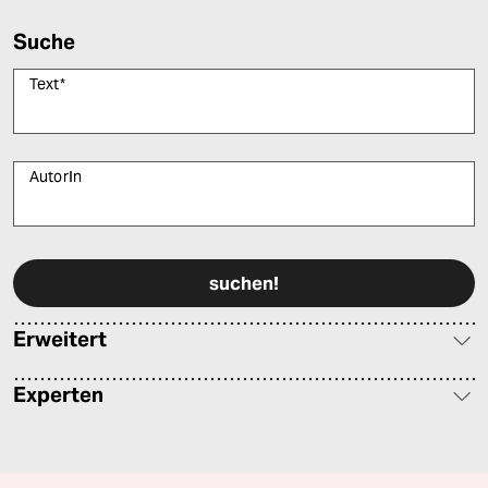
Suche
Text
*
AutorIn
Bitte füllen Sie alle Pflichtfelder (*) aus, um fortfahren zu können.
Erweitert
Experten