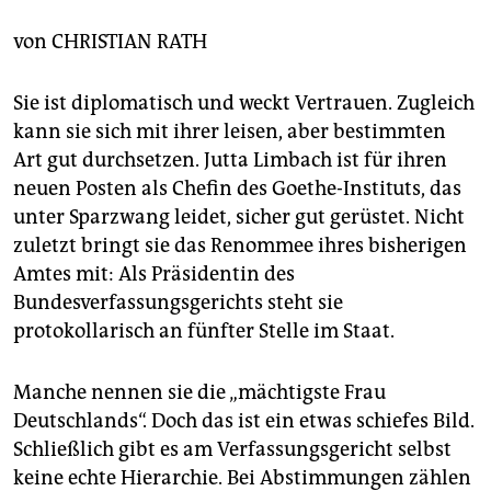
berlin
von
CHRISTIAN RATH
nord
wahrheit
Sie ist diplomatisch und weckt Vertrauen. Zugleich
kann sie sich mit ihrer leisen, aber bestimmten
verlag
Art gut durchsetzen. Jutta Limbach ist für ihren
neuen Posten als Chefin des Goethe-Instituts, das
verlag
unter Sparzwang leidet, sicher gut gerüstet. Nicht
veranstaltungen
zuletzt bringt sie das Renommee ihres bisherigen
Amtes mit: Als Präsidentin des
shop
Bundesverfassungsgerichts steht sie
fragen & hilfe
protokollarisch an fünfter Stelle im Staat.
unterstützen
Manche nennen sie die „mächtigste Frau
abo
Deutschlands“. Doch das ist ein etwas schiefes Bild.
Schließlich gibt es am Verfassungsgericht selbst
genossenschaft
keine echte Hierarchie. Bei Abstimmungen zählen