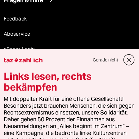
Fragen & Hilfe
Feedback
Aboservice
ePaper Login
taz
zahl ich
Gerade nicht

Downloads für Abonnierende
Links lesen, rechts
bekämpfen
© 2026 taz Verlags und Vertriebs GmbH
Mit doppelter Kraft für eine offene Gesellschaft!
Alle Rechte vorbehalten. Bei rechtlichen Fragen oder für Genehmigungen
wenden Sie sich bitte an
lizenzen@taz.de
Besonders jetzt brauchen Menschen, die sich gegen
Rechtsextremismus einsetzen, unsere Solidarität.
Daher gehen 50 Prozent der Einnahmen aus
Feedback
Redaktionsstatut
Kommune-Richtlinien
KI-
Neuanmeldungen an „Alles beginnt im Zentrum“ –
eine Kampagne, die bedrohte linke Kulturzentren
Leitlinie
Informant
Datenschutz
Impressum
AGB