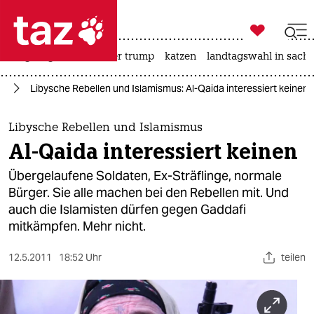

taz zahl ich
bergsteigen
usa unter trump
katzen
landtagswahl in sachs

taz zahl ich
ka
Libysche Rebellen und Islamismus: Al-Qaida interessiert keinen
taz zahl ich
themen
Libysche Rebellen und Islamismus
Al-Qaida interessiert keinen
politik
Übergelaufene Soldaten, Ex-Sträflinge, normale
öko
Bürger. Sie alle machen bei den Rebellen mit. Und
auch die Islamisten dürfen gegen Gaddafi
gesellschaft
mitkämpfen. Mehr nicht.
kultur
12.5.2011
18:52 Uhr
teilen
sport