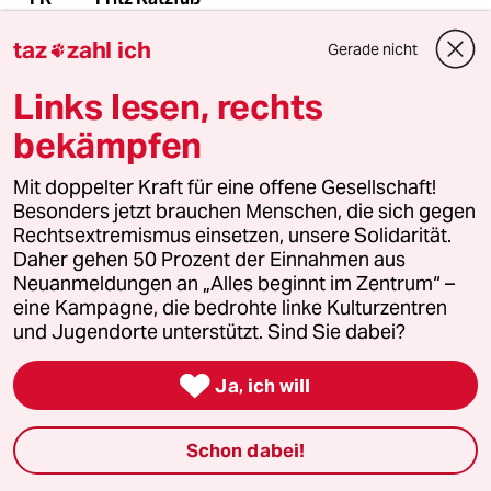
12.05.2011
,
19:12 Uhr
taz
zahl ich
Gerade nicht

Kriminelle....das sollte zu denken geben.
Links lesen, rechts
meistkommentiert
bekämpfen
Mit doppelter Kraft für eine offene Gesellschaft!
1
Wehrplicht in Deutschland
Besonders jetzt brauchen Menschen, die sich gegen
Zwangsdienst ist nie gut, auch nicht für
Rechtsextremismus einsetzen, unsere Solidarität.
eine gute Sache
Daher gehen 50 Prozent der Einnahmen aus
Neuanmeldungen an „Alles beginnt im Zentrum“ –
eine Kampagne, die bedrohte linke Kulturzentren
und Jugendorte unterstützt. Sind Sie dabei?
2
Bundeszentrale gegen Kinderfiguren
Benjamin, du lieber Anarchist

Ja, ich will
Schon dabei!
3
Rennradfahren in der Hitze
Ist das unsolidarisch?