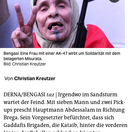
berlin
nord
wahrheit
verlag
verlag
Bengasi: Eine Frau mit einer AK-47 wirbt um Solidarität mit dem
belagerten Misurata.
veranstaltungen
Bild: Christian Kreutzer
shop
Von
Christian Kreutzer
fragen & hilfe
DERNA/BENGASI
taz
| Irgendwo im Sandsturm
unterstützen
wartet der Feind. Mit sieben Mann und zwei Pick-
ups prescht Hauptmann Abdessalam in Richtung
abo
Brega. Sein Vorgesetzter befürchtet, dass sich
genossenschaft
Gaddafis Brigaden, die Kataib, hinter die vorderen