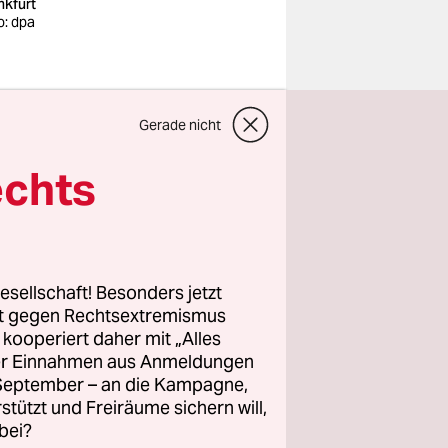
nkfurt
o: dpa
se am
Gerade nicht
, der
irklich
echts
d zugleich,
lle das
esellschaft! Besonders jetzt
rt gegen Rechtsextremismus
spricht
z kooperiert daher mit „Alles
esenden
ller Einnahmen aus Anmeldungen
andgrebe
. September – an die Kampagne,
 seinem
rstützt und Freiräume sichern will,
bei?