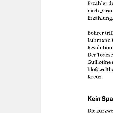
Erzähler du
nach „Grana
Erzählung
Bohrer trif
Luhmann übt
Revolution 
Der Todesen
Guillotine 
bloß weltl
Kreuz.
Kein Sp
Die kurzwe