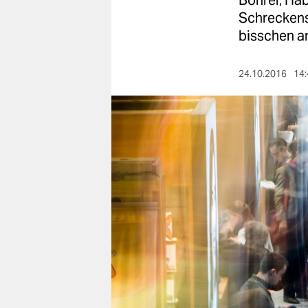
Bohrer, Hab
berlin
Schreckens
nord
bisschen a
wahrheit
24.10.2016
14:
verlag
verlag
veranstaltungen
shop
fragen & hilfe
unterstützen
abo
genossenschaft