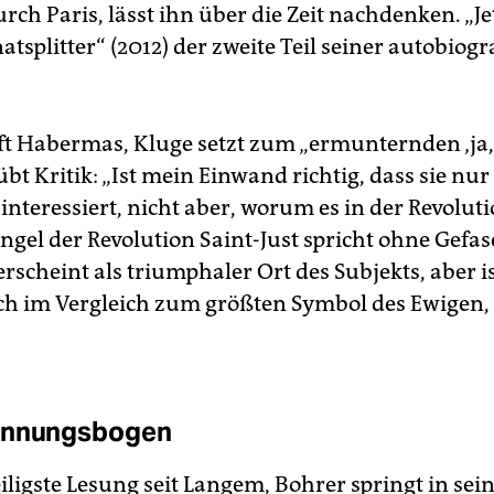
rch Paris, lässt ihn über die Zeit nachdenken. „Jet
tsplitter“ (2012) der zweite Teil seiner autobiog
.
ft Habermas, Kluge setzt zum „ermunternden ‚ja, j
 Kritik: „Ist mein Einwand richtig, dass sie nur
interessiert, nicht aber, worum es in der Revolut
gel der Revolution Saint-Just spricht ohne Gefase
erscheint als triumphaler Ort des Subjekts, aber i
ich im Vergleich zum größten Symbol des Ewigen
annungsbogen
iligste Lesung seit Langem, Bohrer springt in se