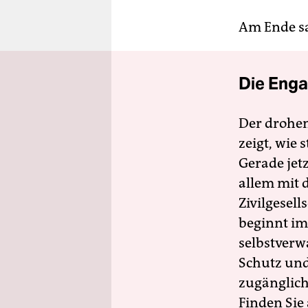
Am Ende sag
Die Enga
Der drohe
zeigt, wie
Gerade jet
allem mit d
Zivilgesell
beginnt im
selbstverw
Schutz und 
zugänglich
Finden Sie