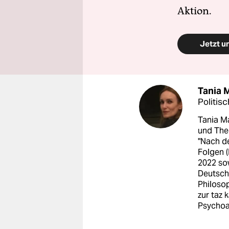
Aktion.
Jetzt u
Tania M
Politis
Tania Ma
und The
"Nach d
Folgen 
2022 so
Deutsch
Philosop
zur taz 
Psychoan