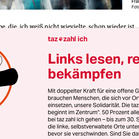
Fra
Fot
pe, die, ich weiß nicht wievielte, schon wieder ist
tikerempfang, also bei der Frankfurter Buchmes
taz
zahl ich

twochnachmittag, Suhrkamp Verlag, Villa Unseld
el der deutschen Literaturkritik ist gekommen, w
Links lesen, r
ier niemand, das ist beruhigend und beunruhigen
bekämpfen
anz anders als sonst, vielleicht muss an dieser Ste
 stehen.
Mit doppelter Kraft für eine offene G
brauchen Menschen, die sich vor O
ist anders als sonst. Nicht Ulla Unseld-Berkéwicz 
einsetzen, unsere Solidarität. Die ta
 zur Begrüßung und verliest die Namen der anw
beginnt im Zentrum“. 50 Prozent a
utoren, sondern der neue Verleger Jonathan L
bei taz zahl ich gehen – bis zum 30
ei Sätze und verliest die Namen der Autoren, aus
die linke, selbstverwaltete Orte unte
bevor sie verschwinden. Sind Sie da
n sie profaner, das ist gut.