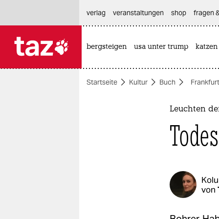
hautnavigation anspringen
hauptinhalt anspringen
footer anspringen
verlag
veranstaltungen
shop
fragen &
bergsteigen
usa unter trump
katzen

taz zahl ich
taz zahl ich
Startseite
Kultur
Buch
Frankfur
themen
politik
Leuchten de
Todes
öko
gesellschaft
kultur
Kol
von
sport