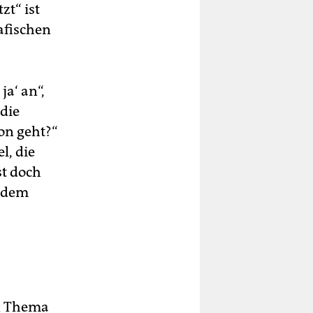
zt“ ist
rafischen
a‘ an“,
 die
ion geht?“
l, die
st doch
, dem
in Thema