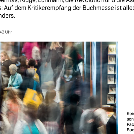
ermas, Kluge, Luhmann, die Revolution und die Äs
: Auf dem Kritikerempfang der Buchmesse ist alles
nders.
42 Uhr
Kei
son
Fac
Buc