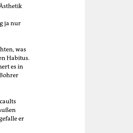
 Ästhetik
g ja nur
chten, was
en Habitus.
ert es in
 Bohrer
caults
raußen
efalle er