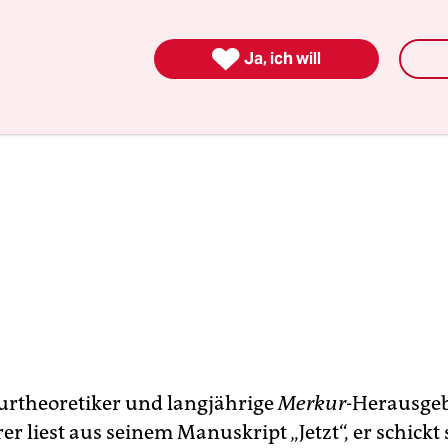

Ja, ich will
turtheoretiker und langjährige
Merkur-
Herausgeb
r liest aus seinem Manuskript „Jetzt“, er schickt