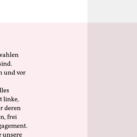
wahlen
sind.
h und vor
lles
 linke,
ür deren
n, frei
ngagement.
e unsere