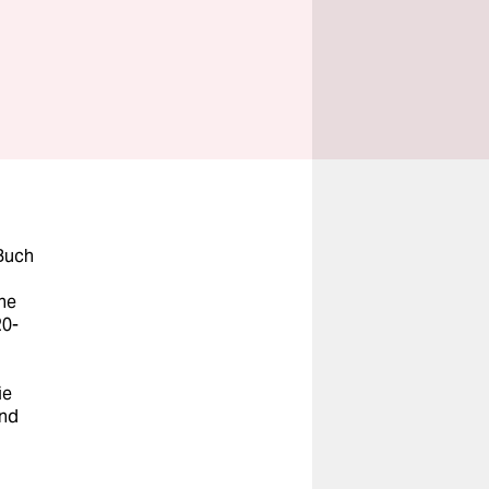
 Buch
ne
20-
d
ie
und