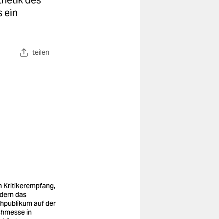
thetik des
 ein
teilen
n Kritikerempfang,
dern das
hpublikum auf der
hmesse in