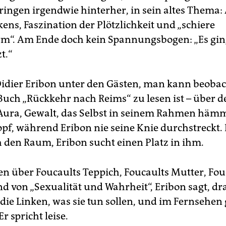
ringen irgendwie hinterher, in sein altes Thema:
ens, Faszination der Plötzlichkeit und „schiere
rm“. Am Ende doch kein Spannungsbogen: „Es gin
t.“
 Didier Eribon unter den Gästen, man kann beoba
Buch „Rückkehr nach Reims“ zu lesen ist – über d
Aura, Gewalt, das Selbst in seinem Rahmen hämm
f, während Eribon nie seine Knie durchstreckt.
 den Raum, Eribon sucht einen Platz in ihm.
en über Foucaults Teppich, Foucaults Mutter, Fou
nd von „Sexualität und Wahrheit“, Eribon sagt, d
die Linken, was sie tun sollen, und im Fernsehen g
Er spricht leise.