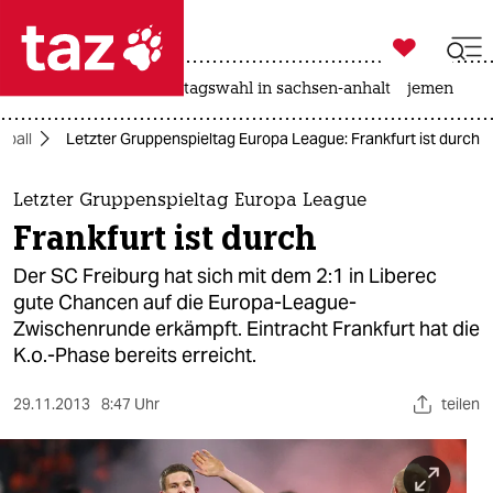

taz zahl ich
drohnen
rente
landtagswahl in sachsen-anhalt
jemen

taz zahl ich
ßball
Letzter Gruppenspieltag Europa League: Frankfurt ist durch
taz zahl ich
themen
Letzter Gruppenspieltag Europa League
Frankfurt ist durch
politik
Der SC Freiburg hat sich mit dem 2:1 in Liberec
öko
gute Chancen auf die Europa-League-
Zwischenrunde erkämpft. Eintracht Frankfurt hat die
gesellschaft
K.o.-Phase bereits erreicht.
kultur
29.11.2013
8:47 Uhr
teilen
sport