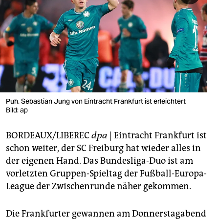
berlin
nord
wahrheit
verlag
verlag
Puh. Sebastian Jung von Eintracht Frankfurt ist erleichtert
veranstaltungen
Bild: ap
shop
BORDEAUX/LIBEREC
dpa
| Eintracht Frankfurt ist
fragen & hilfe
schon weiter, der SC Freiburg hat wieder alles in
der eigenen Hand. Das Bundesliga-Duo ist am
unterstützen
vorletzten Gruppen-Spieltag der Fußball-Europa-
abo
League der Zwischenrunde näher gekommen.
genossenschaft
Die Frankfurter gewannen am Donnerstagabend