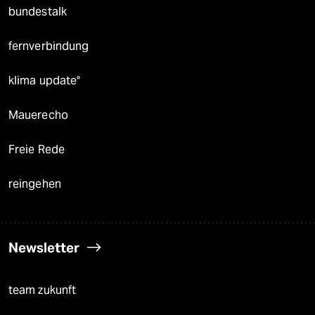
bundestalk
fernverbindung
klima update°
Mauerecho
Freie Rede
reingehen
Newsletter
team zukunft