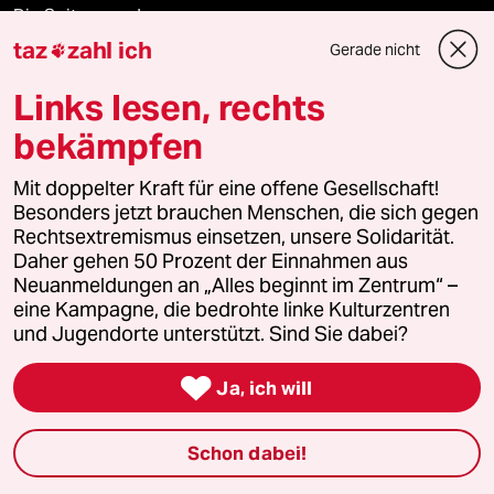
Die Seitenwende
taz
zahl ich
Gerade nicht

Stellen
Links lesen, rechts
Presse
bekämpfen
Mit doppelter Kraft für eine offene Gesellschaft!
Besonders jetzt brauchen Menschen, die sich gegen
Unterstützen
Rechtsextremismus einsetzen, unsere Solidarität.
Daher gehen 50 Prozent der Einnahmen aus
Neuanmeldungen an „Alles beginnt im Zentrum“ –
abo
eine Kampagne, die bedrohte linke Kulturzentren
und Jugendorte unterstützt. Sind Sie dabei?
genossenschaft

Ja, ich will
taz zahl ich
Schon dabei!
recherchefonds ausland