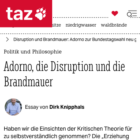

taz zahl ich
krieg in der ukraine
hitze
niedrigwasser
waldbrände

taz zahl ich
25
Disruption und Brandmauer: Adorno zur Bundestagswahl neu ge
taz zahl ich
Politik und Philosophie
themen
Adorno, die Disruption und die
politik
Brandmauer
öko
gesellschaft
Essay von
Dirk Knipphals
kultur
sport
Haben wir die Einsichten der Kritischen Theorie für
zu selbstverständlich genommen? Die „Erziehung