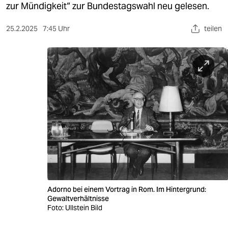
berlin
zur Mündigkeit“ zur Bundestagswahl neu gelesen.
nord
25.2.2025
7:45 Uhr
teilen
wahrheit
verlag
verlag
veranstaltungen
shop
fragen & hilfe
unterstützen
Adorno bei einem Vortrag in Rom. Im Hintergrund:
abo
Gewaltverhältnisse
Foto: Ullstein Bild
genossenschaft