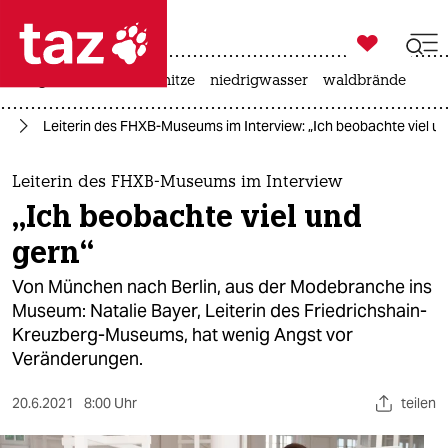

taz zahl ich
krieg in der ukraine
hitze
niedrigwasser
waldbrände

taz zahl ich
in
Leiterin des FHXB-Museums im Interview: „Ich beobachte viel un
taz zahl ich
themen
Leiterin des FHXB-Museums im Interview
„Ich beobachte viel und
politik
gern“
öko
Von München nach Berlin, aus der Modebranche ins
Museum: Natalie Bayer, Leiterin des Friedrichshain-
gesellschaft
Kreuzberg-Museums, hat wenig Angst vor
Veränderungen.
kultur
sport
20.6.2021
8:00 Uhr
teilen