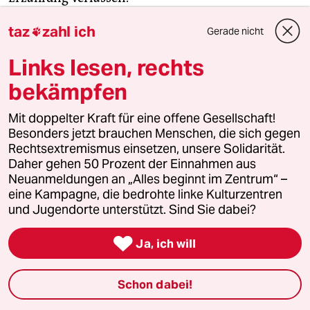
taz
zahl ich
Gerade nicht

Das heißt, ich kann Friedrichshain-Kreuzberg gar
nicht über Natalie Bayer und ihre Geschichte
Links lesen, rechts
erzählen? Oder gibt es ein Objekt, mit dem ich die
bekämpfen
Erzählung ergänzen kann?
Mit doppelter Kraft für eine offene Gesellschaft!
Wie Sie schon am Anfang erfahren haben,
Besonders jetzt brauchen Menschen, die sich gegen
beobachte ich viel und gerne. Ich rede auch mit
Rechtsextremismus einsetzen, unsere Solidarität.
Daher gehen 50 Prozent der Einnahmen aus
vielen Menschen.
Neuanmeldungen an „Alles beginnt im Zentrum“ –
eine Kampagne, die bedrohte linke Kulturzentren
Haben Sie ein Aufnahmegerät?
und Jugendorte unterstützt. Sind Sie dabei?

Nein. Aber vielleicht bringe ich Ihnen meinen
Ja, ich will
Notizblock für die Ausstellung mit.
Schon dabei!