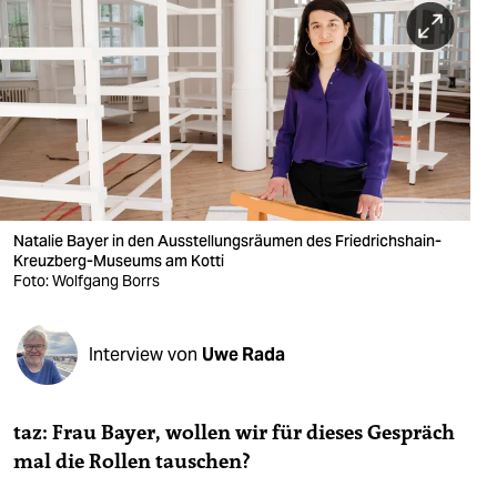
berlin
nord
wahrheit
verlag
verlag
veranstaltungen
Natalie Bayer in den Ausstellungsräumen des Friedrichshain-
Kreuzberg-Museums am Kotti
shop
Foto: Wolfgang Borrs
fragen & hilfe
Interview von
Uwe Rada
unterstützen
abo
taz: Frau Bayer, wollen wir für dieses Gespräch
genossenschaft
mal die Rollen tauschen?