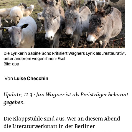
berlin
nord
wahrheit
verlag
verlag
Die Lyrikerin Sabine Scho kritisiert Wagners Lyrik als „restaurativ“,
unter anderem wegen ihnen: Esel
veranstaltungen
Bild: dpa
shop
Von
Luise Checchin
fragen & hilfe
Update, 12.3.: Jan Wagner ist als Preisträger bekannt
unterstützen
gegeben.
abo
Die Klappstühle sind aus. Wer an diesem Abend
genossenschaft
die Literaturwerkstatt in der Berliner