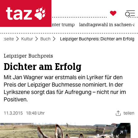

taz zahl ich
nahost-konflikt
usa unter trump
landtagswahl in sachsen-an

taz zahl ich
artseite
Kultur
Buch
Leipziger Buchpreis: Dichter am Erfolg
taz zahl ich
themen
Leipziger Buchpreis
Dichter am Erfolg
politik
Mit Jan Wagner war erstmals ein Lyriker für den
öko
Preis der Leipziger Buchmesse nominiert. In der
Lyrikszene sorgt das für Aufregung – nicht nur im
gesellschaft
Positiven.
kultur
11.3.2015
18:48 Uhr
teilen
sport