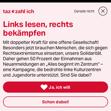
Shop
taz
zahl ich
Gerade nicht

Anzeigen
Links lesen, rechts
bekämpfen
Mit doppelter Kraft für eine offene Gesellschaft!
Fragen & Hilfe
Besonders jetzt brauchen Menschen, die sich gegen
Rechtsextremismus einsetzen, unsere Solidarität.
Feedback
Daher gehen 50 Prozent der Einnahmen aus
Neuanmeldungen an „Alles beginnt im Zentrum“ –
eine Kampagne, die bedrohte linke Kulturzentren
Aboservice
und Jugendorte unterstützt. Sind Sie dabei?
ePaper Login

Ja, ich will
Downloads für Abonnierende
Schon dabei!