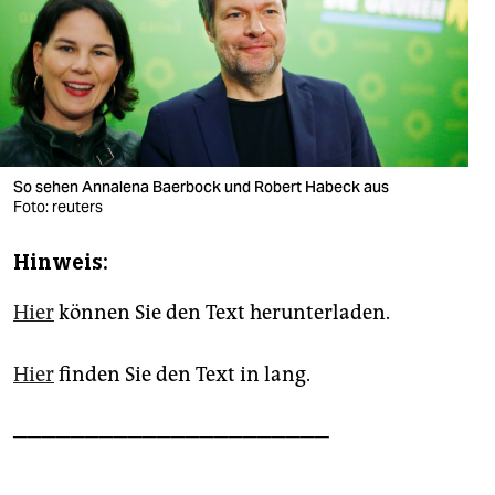
berlin
nord
wahrheit
verlag
So sehen Annalena Baerbock und Robert Habeck aus
verlag
Foto: reuters
veranstaltungen
Hinweis:
shop
Hier
können Sie den Text herunterladen.
fragen & hilfe
unterstützen
Hier
finden Sie den Text in lang.
abo
──────────────────────
genossenschaft