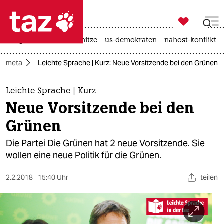

taz zahl ich
krieg in der ukraine
hitze
us-demokraten
nahost-konflikt

taz zahl ich
 - meta
Leichte Sprache | Kurz: Neue Vorsitzende bei den Grünen
taz zahl ich
themen
Leichte Sprache | Kurz
Neue Vorsitzende bei den
politik
Grünen
öko
Die Partei Die Grünen hat 2 neue Vorsitzende. Sie
wollen eine neue Politik für die Grünen.
gesellschaft
2.2.2018
15:40 Uhr
teilen
kultur
sport