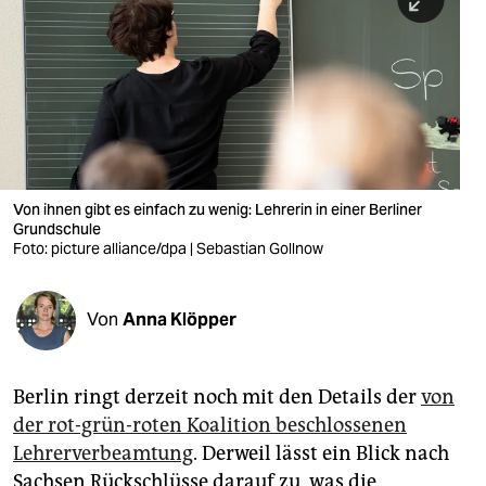
berlin
nord
wahrheit
verlag
verlag
Von ihnen gibt es einfach zu wenig: Lehrerin in einer Berliner
Grundschule
veranstaltungen
Foto: picture alliance/dpa | Sebastian Gollnow
shop
fragen & hilfe
Von
Anna Klöpper
unterstützen
Berlin ringt derzeit noch mit den Details der
von
abo
der rot-grün-roten Koalition beschlossenen
genossenschaft
Lehrerverbeamtung
. Derweil lässt ein Blick nach
Sachsen Rückschlüsse darauf zu, was die