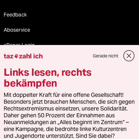
Feedback
Aboservice
ePaper Login
taz
zahl ich
Gerade nicht

Downloads für Abonnierende
Links lesen, rechts
bekämpfen
© 2026 taz Verlags und Vertriebs GmbH
Mit doppelter Kraft für eine offene Gesellschaft!
Alle Rechte vorbehalten. Bei rechtlichen Fragen oder für Genehmigungen
wenden Sie sich bitte an
lizenzen@taz.de
Besonders jetzt brauchen Menschen, die sich gegen
Rechtsextremismus einsetzen, unsere Solidarität.
Daher gehen 50 Prozent der Einnahmen aus
Feedback
Redaktionsstatut
Kommune-Richtlinien
KI-
Neuanmeldungen an „Alles beginnt im Zentrum“ –
eine Kampagne, die bedrohte linke Kulturzentren
Leitlinie
Informant
Datenschutz
Impressum
AGB
und Jugendorte unterstützt. Sind Sie dabei?