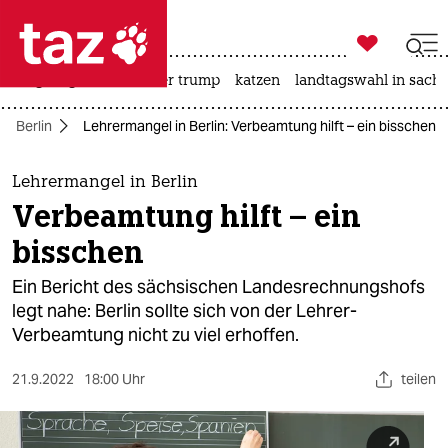

taz zahl ich
bergsteigen
usa unter trump
katzen
landtagswahl in sachs

taz zahl ich
Berlin
Lehrermangel in Berlin: Verbeamtung hilft – ein bisschen
taz zahl ich
themen
Lehrermangel in Berlin
Verbeamtung hilft – ein
politik
bisschen
öko
Ein Bericht des sächsischen Landesrechnungshofs
legt nahe: Berlin sollte sich von der Lehrer-
gesellschaft
Verbeamtung nicht zu viel erhoffen.
kultur
21.9.2022
18:00 Uhr
teilen
sport