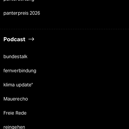
panterpreis 2026
Podcast
bundestalk
fernverbindung
klima update°
Mauerecho
Freie Rede
reingehen