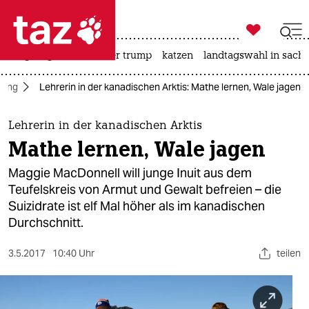

taz zahl ich
bergsteigen
usa unter trump
katzen
landtagswahl in sachs

taz zahl ich
dung
Lehrerin in der kanadischen Arktis: Mathe lernen, Wale jagen
taz zahl ich
themen
Lehrerin in der kanadischen Arktis
Mathe lernen, Wale jagen
politik
Maggie MacDonnell will junge Inuit aus dem
öko
Teufelskreis von Armut und Gewalt befreien – die
Suizidrate ist elf Mal höher als im kanadischen
gesellschaft
Durchschnitt.
kultur
3.5.2017
10:40 Uhr
teilen
sport