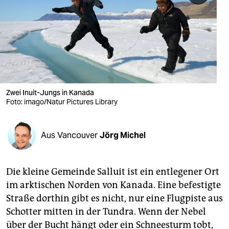
berlin
nord
wahrheit
verlag
verlag
Zwei Inuit-Jungs in Kanada
Foto: imago/Natur Pictures Library
veranstaltungen
shop
Aus Vancouver
Jörg Michel
fragen & hilfe
unterstützen
Die kleine Gemeinde Salluit ist ein entlegener Ort
im arktischen Norden von Kanada. Eine befestigte
abo
Straße dorthin gibt es nicht, nur eine Flugpiste aus
Schotter mitten in der Tundra. Wenn der Nebel
genossenschaft
über der Bucht hängt oder ein Schneesturm tobt,