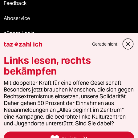
Feedback
Aboservice
ePaper Login
taz
zahl ich
Gerade nicht

Downloads für Abonnierende
Links lesen, rechts
bekämpfen
© 2026 taz Verlags und Vertriebs GmbH
Mit doppelter Kraft für eine offene Gesellschaft!
Alle Rechte vorbehalten. Bei rechtlichen Fragen oder für Genehmigungen
wenden Sie sich bitte an
lizenzen@taz.de
Besonders jetzt brauchen Menschen, die sich gegen
Rechtsextremismus einsetzen, unsere Solidarität.
Daher gehen 50 Prozent der Einnahmen aus
Feedback
Redaktionsstatut
Kommune-Richtlinien
KI-
Neuanmeldungen an „Alles beginnt im Zentrum“ –
eine Kampagne, die bedrohte linke Kulturzentren
Leitlinie
Informant
Datenschutz
Impressum
AGB
und Jugendorte unterstützt. Sind Sie dabei?
Seitenwende
Einwilligungen widerrufen (Ads)