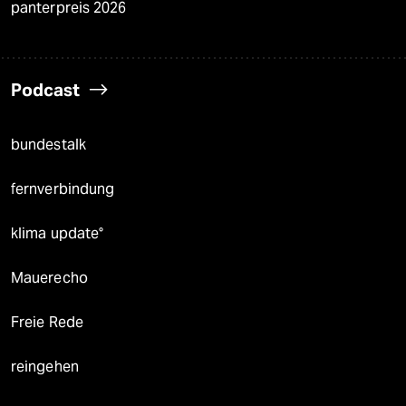
panterpreis 2026
Podcast
bundestalk
fernverbindung
klima update°
Mauerecho
Freie Rede
reingehen