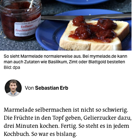
berlin
nord
wahrheit
verlag
verlag
So sieht Marmelade normalerweise aus. Bei mymelade.de kann
man auch Zutaten wie Basilikum, Zimt oder Blattgold bestellen
veranstaltungen
Bild: dpa
shop
Von
Sebastian Erb
fragen & hilfe
unterstützen
Marmelade selbermachen ist nicht so schwierig.
abo
Die Früchte in den Topf geben, Gelierzucker dazu,
drei Minuten kochen. Fertig. So steht es in jedem
genossenschaft
Kochbuch. So war es bislang.