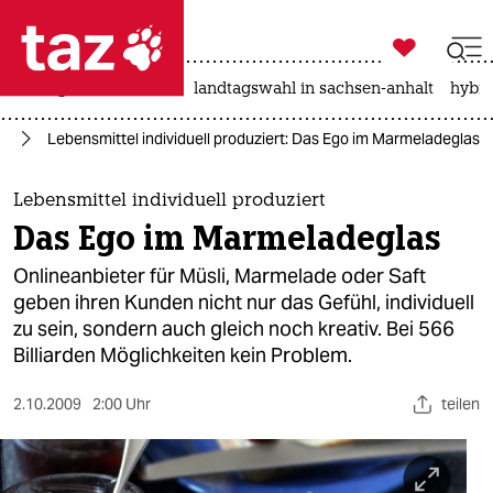

taz zahl ich
niedrigwasser
rente
landtagswahl in sachsen-anhalt
hybri

taz zahl ich
ag
Lebensmittel individuell produziert: Das Ego im Marmeladeglas
taz zahl ich
themen
Lebensmittel individuell produziert
Das Ego im Marmeladeglas
politik
Onlineanbieter für Müsli, Marmelade oder Saft
öko
geben ihren Kunden nicht nur das Gefühl, individuell
zu sein, sondern auch gleich noch kreativ. Bei 566
gesellschaft
Billiarden Möglichkeiten kein Problem.
kultur
2.10.2009
2:00 Uhr
teilen
sport