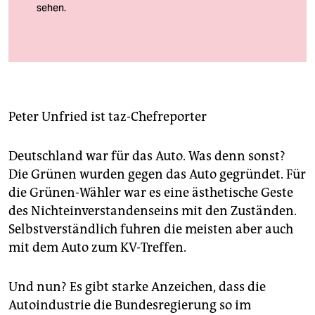
berlin
nord
wahrheit
verlag
Peter Unfried
ist taz-Chefreporter
verlag
veranstaltungen
Deutschland war für das Auto. Was denn sonst?
Die Grünen wurden gegen das Auto gegründet. Für
shop
die Grünen-Wähler war es eine ästhetische Geste
fragen & hilfe
des Nichteinverstandenseins mit den Zuständen.
Selbstverständlich fuhren die meisten aber auch
unterstützen
mit dem Auto zum KV-Treffen.
abo
Und nun? Es gibt starke Anzeichen, dass die
genossenschaft
Autoindustrie die Bundesregierung so im