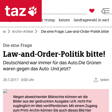

taz zahl ich
bergsteigen
usa unter trump
katzen
landtagswahl in sachs

taz zahl ich
eite
Archiv-Artikel
Die eine Frage: Law-and-Order-Politik bitte!
taz zahl ich
themen
Die eine Frage
Law-and-Order-Politik bitte!
politik
Deutschland war immer für das Auto.Die Grünen
öko
waren gegen das Auto. Und jetzt?
gesellschaft
29.7.2017
0:00 Uhr
teilen
kultur
sport