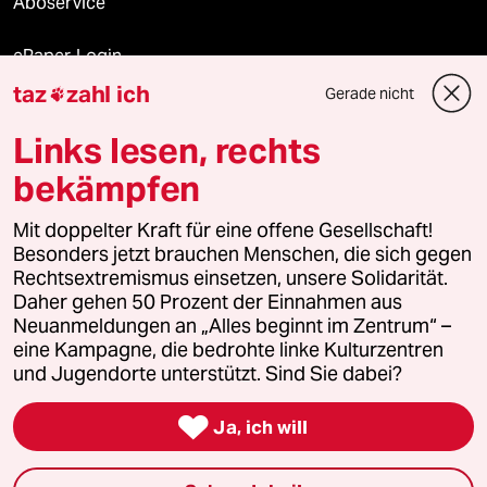
Aboservice
ePaper Login
taz
zahl ich
Gerade nicht

Downloads für Abonnierende
Links lesen, rechts
bekämpfen
© 2026 taz Verlags und Vertriebs GmbH
Mit doppelter Kraft für eine offene Gesellschaft!
Alle Rechte vorbehalten. Bei rechtlichen Fragen oder für Genehmigungen
wenden Sie sich bitte an
lizenzen@taz.de
Besonders jetzt brauchen Menschen, die sich gegen
Rechtsextremismus einsetzen, unsere Solidarität.
Daher gehen 50 Prozent der Einnahmen aus
Feedback
Redaktionsstatut
Kommune-Richtlinien
KI-
Neuanmeldungen an „Alles beginnt im Zentrum“ –
eine Kampagne, die bedrohte linke Kulturzentren
Leitlinie
Informant
Datenschutz
Impressum
AGB
und Jugendorte unterstützt. Sind Sie dabei?
Seitenwende
Einwilligungen widerrufen (Ads)

Ja, ich will