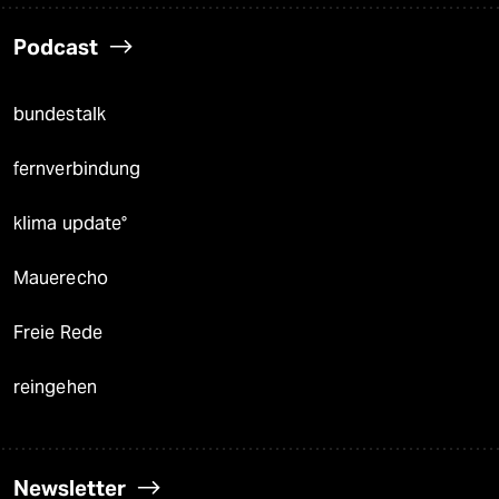
Podcast
bundestalk
fernverbindung
klima update°
Mauerecho
Freie Rede
reingehen
Newsletter