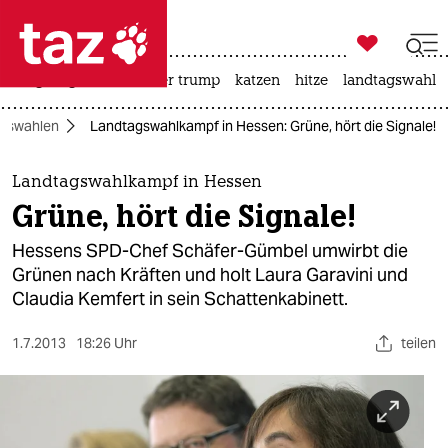

taz zahl ich
bergsteigen
usa unter trump
katzen
hitze
landtagswahl i

taz zahl ich
gswahlen
Landtagswahlkampf in Hessen: Grüne, hört die Signale!
taz zahl ich
themen
Landtagswahlkampf in Hessen
Grüne, hört die Signale!
politik
Hessens SPD-Chef Schäfer-Gümbel umwirbt die
öko
Grünen nach Kräften und holt Laura Garavini und
Claudia Kemfert in sein Schattenkabinett.
gesellschaft
1.7.2013
18:26 Uhr
teilen
kultur
sport