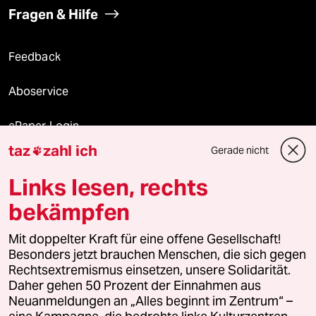
Fragen & Hilfe
Feedback
Aboservice
ePaper Login
taz
zahl ich
Gerade nicht

Downloads für Abonnierende
Links lesen, rechts
bekämpfen
© 2026 taz Verlags und Vertriebs GmbH
Mit doppelter Kraft für eine offene Gesellschaft!
Alle Rechte vorbehalten. Bei rechtlichen Fragen oder für Genehmigungen
wenden Sie sich bitte an
lizenzen@taz.de
Besonders jetzt brauchen Menschen, die sich gegen
Rechtsextremismus einsetzen, unsere Solidarität.
Daher gehen 50 Prozent der Einnahmen aus
Feedback
Redaktionsstatut
Kommune-Richtlinien
KI-
Neuanmeldungen an „Alles beginnt im Zentrum“ –