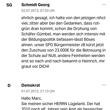
Schmidt Georg
SG
02.07.2013
,
07:20 Uhr
ehrlich gesagt, ich halte von den jetzigen nihct
viel, zitter aber bei den Gedanken, dass rot-
grün dran kommt, schon die Drohung von
Schäfer-Gümbel, man werden sich intensiv mit
der Bildungspolitik befassen-lässt Böses
ahnen. unser SPD Bürgermeister zB kürzt jetzt
den Zuschuss von 23.000€ für die Betreuung in
der Schule auf NUll, andere Feinheiten werden
erst so nach und nach bekannt-o Heinrich, mir
graut vor DICH!
Demokrat
D
01.07.2013
,
21:13 Uhr
Hallo Marc,
Sie meinen sicher HERRN Lügelanti. Der hat
2010 nach elf Jahren sein Amt als hessischer