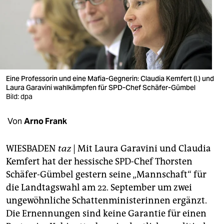
berlin
nord
wahrheit
verlag
Eine Professorin und eine Mafia-Gegnerin: Claudia Kemfert (l.) und
verlag
Laura Garavini wahlkämpfen für SPD-Chef Schäfer-Gümbel
Bild: dpa
veranstaltungen
Von
Arno Frank
shop
fragen & hilfe
WIESBADEN
taz
| Mit Laura Garavini und Claudia
Kemfert hat der hessische SPD-Chef Thorsten
unterstützen
Schäfer-Gümbel gestern seine „Mannschaft“ für
abo
die Landtagswahl am 22. September um zwei
ungewöhnliche Schattenministerinnen ergänzt.
genossenschaft
Die Ernennungen sind keine Garantie für einen