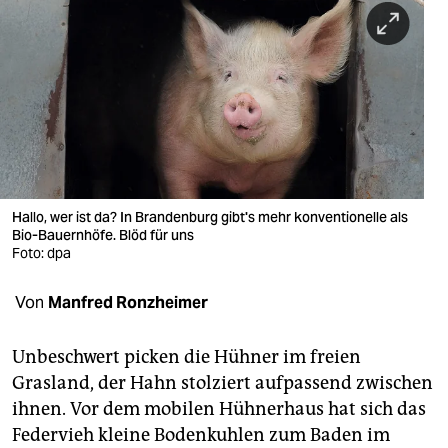
berlin
nord
wahrheit
verlag
verlag
veranstaltungen
Hallo, wer ist da? In Brandenburg gibt's mehr konventionelle als
Bio-Bauernhöfe. Blöd für uns
Foto: dpa
shop
fragen & hilfe
Von
Manfred Ronzheimer
unterstützen
Unbeschwert picken die Hühner im freien
abo
Grasland, der Hahn stolziert aufpassend zwischen
ihnen. Vor dem mobilen Hühnerhaus hat sich das
genossenschaft
Federvieh kleine Bodenkuhlen zum Baden im