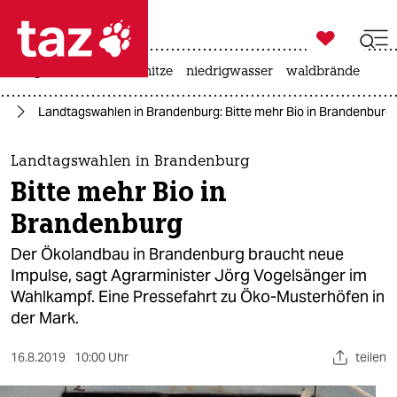

taz zahl ich
krieg in der ukraine
hitze
niedrigwasser
waldbrände

taz zahl ich
ft
Landtagswahlen in Brandenburg: Bitte mehr Bio in Brandenburg
taz zahl ich
themen
Landtagswahlen in Brandenburg
Bitte mehr Bio in
politik
Brandenburg
öko
Der Ökolandbau in Brandenburg braucht neue
Impulse, sagt Agrarminister Jörg Vogelsänger im
gesellschaft
Wahlkampf. Eine Pressefahrt zu Öko-Musterhöfen in
der Mark.
kultur
sport
16.8.2019
10:00 Uhr
teilen