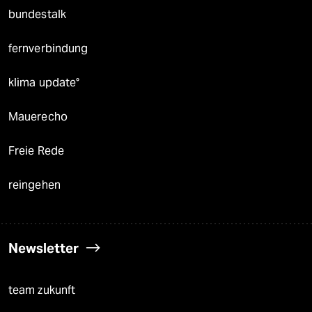
bundestalk
fernverbindung
klima update°
Mauerecho
Freie Rede
reingehen
Newsletter
team zukunft