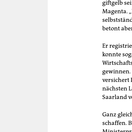
giftgelb s
Magenta. „
selbststän
betont abe
Er registr
konnte so
Wirtschaft
gewinnen. 
versichert 
nächsten L
Saarland v
Ganz gleic
schaffen. B
Ministerpr