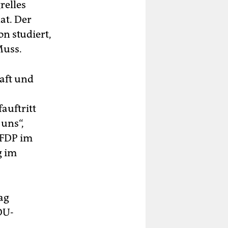
relles
at. Der
n studiert,
Muss.
haft und
auftritt
 uns“,
 FDP im
g im
ag
DU-