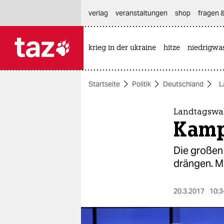
hautnavigation anspringen
hauptinhalt anspringen
footer anspringen
verlag
veranstaltungen
shop
fragen &
krieg in der ukraine
hitze
niedrigwa

taz zahl ich
taz zahl ich
Startseite
Politik
Deutschland
L
themen
politik
Landtagswah
Kamp
öko
Die großen 
gesellschaft
drängen. M
kultur
20.3.2017
10:3
sport