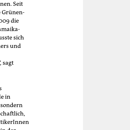
nen. Seit
te Grünen-
009 die
Jamaika-
usste sich
mers und
 sagt
s
e in
, sondern
chaftlich,
itikerInnen