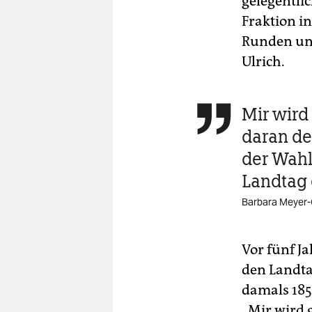
gelegentlic
Fraktion i
Runden und
Ulrich.
Mir wird

daran de
der Wahl
Landtag 
Barbara Meyer-
Vor fünf J
den Landtag
damals 185
„Mir wird 