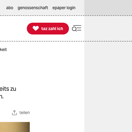
abo
genossenschaft
epaper login

taz zahl ich
taz zahl ich
keit
eits zu
n.
teilen