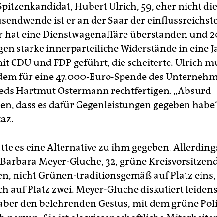
pitzenkandidat, Hubert Ulrich, 59, eher nicht die
usendwende ist er an der Saar der einflussreichs
 Er hat eine Dienstwagenaffäre überstanden und 2
en starke innerparteiliche Widerstände in eine 
it CDU und FDP geführt, die scheiterte. Ulrich m
dem für eine 47.000-Euro-Spende des Unterneh
eds Hartmut Ostermann rechtfertigen. „Absurd
, dass es dafür Gegenleistungen gegeben habe“,
taz.
tte es eine Alternative zu ihm gegeben. Allerding
 Barbara Meyer-Gluche, 32, grüne Kreisvorsitzend
n, nicht Grünen-traditionsgemäß auf Platz eins
ch auf Platz zwei. Meyer-Gluche diskutiert leidens
aber den belehrenden Gestus, mit dem grüne Pol