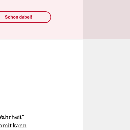
Schon dabei!
„Wahrheit“
 Damit kann