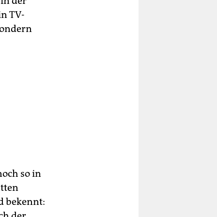
rin der
in TV-
sondern
noch so in
atten
d bekennt:
ch der