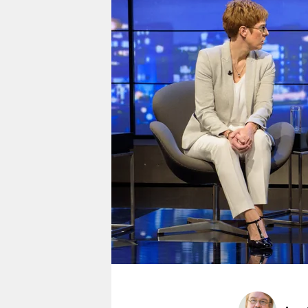
berlin
nord
wahrheit
verlag
verlag
veranstaltungen
shop
fragen & hilfe
unterstützen
abo
genossenschaft