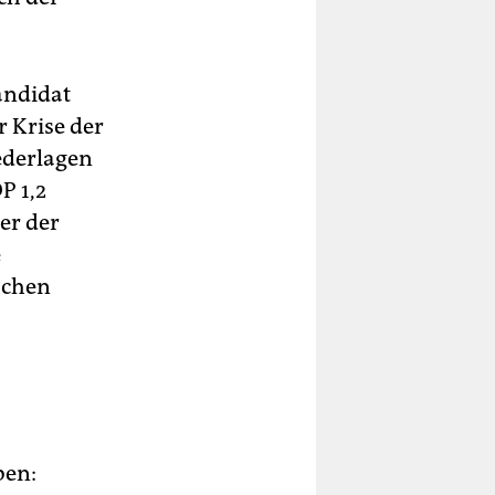
andidat
r Krise der
ederlagen
P 1,2
er der
e
schen
ben: