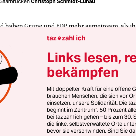
Saarbrücken
Christoph Schmidt-Lunau
d haben Grüne und FDP mehr gemeinsam, als ih
eide Parteien gerät die Landtagswahl am 26. März 
taz
zahl ich

ie. Nach den aktuellen Umfragen dürften Liberale
fprozenthürde scheitern.
Links lesen, r
bekämpfen
eien kämpfen erbittert um die Aufmerksamkeit d
n, mit ziemlich abgefahrenen Werbekampagnen.
zen dabei sogar auf US-Präsident Donald Trump.
Mit doppelter Kraft für eine offene G
brauchen Menschen, die sich vor O
en, die die Grünen im ganzen Land aufgestellt h
einsetzen, unsere Solidarität. Die ta
bensgroßer Trump mit dem rechten Zeigefinger. 
beginnt im Zentrum“. 50 Prozent a
Wahrheit“ lautet die Überschrift. „Herr Präsident
bei taz zahl ich gehen – bis zum 30
zu Freiheit, Toleranz und Integration?“ steht da.
die linke, selbstverwaltete Orte unte
bevor sie verschwinden. Sind Sie da
r die Zukunft, Grün Wählen“.