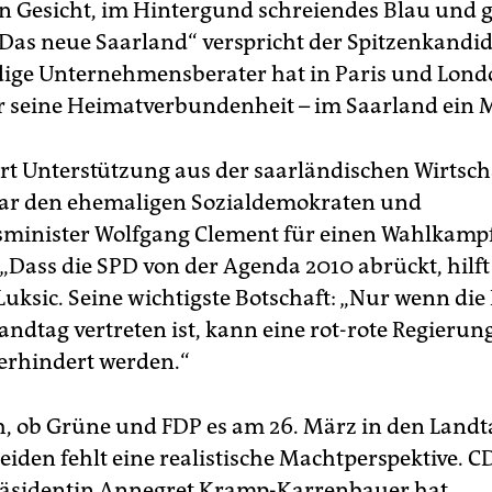
ein Gesicht, im Hintergund schreiendes Blau und g
Das neue Saarland“ verspricht der Spitzenkandid
dige Unternehmensberater hat in Paris und Londo
r seine Heimatverbundenheit – im Saarland ein 
iert Unterstützung aus der saarländischen Wirtsc
gar den ehemaligen Sozialdemokraten und
sminister Wolfgang Clement für einen Wahlkampf
„Dass die SPD von der Agenda 2010 abrückt, hilft
Luksic. Seine wichtigste Botschaft: „Nur wenn die
andtag vertreten ist, kann eine rot-rote Regierun
erhindert werden.“
h, ob Grüne und FDP es am 26. März in den Landt
eiden fehlt eine realistische Machtperspektive. C
äsidentin Anne­gret Kramp-Karrenbauer hat