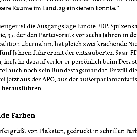
sere Räume im Landtag einziehen könnte.“
eriger ist die Ausgangslage für die FDP. Spitzenk
ic, 37, der den Parteivorsitz vor sechs Jahren in de
alition übernahm, hat gleich zwei krachende Ni
 fünf Jahren fuhr er mit der entzauberten Saar-FD
, im Jahr darauf verlor er persönlich beim Desast
ei auch noch sein Bundestagsmandat. Er will di
ei jetzt aus der APO, aus der außerparlamentari
 herausführen.
nde Farben
fei grüßt von Plakaten, gedruckt in schrillen Far