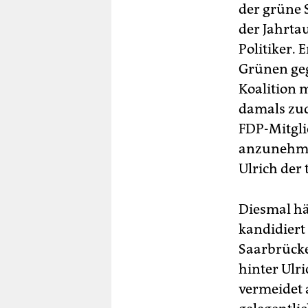
der grüne S
der Jahrta
Politiker.
Grünen geg
Koalition m
damals zu
FDP-Mitgli
anzunehmen
Ulrich der 
Diesmal hä
kandidiert
Saarbrücke
hinter Ulri
vermeidet 