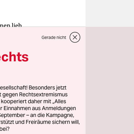
nen lieb
zur
Gerade nicht
 wie Grüne
echts
er
 Die Saar-
 Auf
esellschaft! Besonders jetzt
rt gegen Rechtsextremismus
aben, droht
z kooperiert daher mit „Alles
„Die
ller Einnahmen aus Anmeldungen
, wie
. September – an die Kampagne,
 Und rechts
rstützt und Freiräume sichern will,
bei?