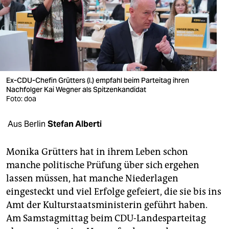
berlin
nord
wahrheit
verlag
Ex-CDU-Chefin Grütters (l.) empfahl beim Parteitag ihren
Nachfolger Kai Wegner als Spitzenkandidat
verlag
Foto: doa
veranstaltungen
Aus Berlin
Stefan Alberti
shop
fragen & hilfe
Monika Grütters hat in ihrem Leben schon
manche politische Prüfung über sich ergehen
unterstützen
lassen müssen, hat manche Niederlagen
eingesteckt und viel Erfolge gefeiert, die sie bis ins
abo
Amt der Kulturstaatsministerin geführt haben.
genossenschaft
Am Samstagmittag beim CDU-Landesparteitag