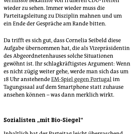
vermisste Bekannte von früheren CDU-Treffen
wieder zu sehen. Immer wieder muss die
Parteitagsleitung zu Disziplin mahnen und um
ein Ende der Gespräche am Rande bitten.
Da trifft es sich gut, dass Cornelia Seibeld diese
Aufgabe übernommen hat, die als Vizepräsidentin
des Abgeordnetenhauses solche Situationen
gewöhnt ist. Ihr schlagkräftigstes Argument: Wenn
es nicht zügig weiter gehe, werde man sich das um
18 Uhr anstehende
EM-Spiel gegen Portugal
im
Tagungssaal auf dem Smartphone statt zuhause
ansehen können – was dann merklich wirkt.
Sozialisten „mit Bio-Siegel“
Inhaltlich hat der Parteitag leicht überraschend