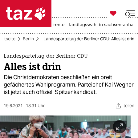

taz zahl ich
hitze
niedrigwasser
rente
landtagswahl in sachsen-anhalt

taz zahl ich
artseite
Berlin
Landesparteitag der Berliner CDU: Alles ist drin
taz zahl ich
themen
Landesparteitag der Berliner CDU
Alles ist drin
politik
Die Christdemokraten beschließen ein breit
öko
gefächertes Wahlprogramm. Parteichef Kai Wegner
ist jetzt auch offiziell Spitzenkandidat.
gesellschaft
19.6.2021
18:31 Uhr
teilen
kultur
sport