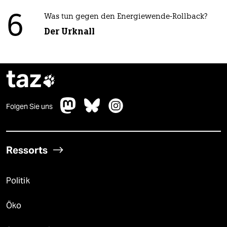
6
Was tun gegen den Energiewende-Rollback?
Der Urknall
taz

Folgen Sie uns
Ressorts
Politik
Öko