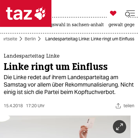

taz zahl ich
hitze
surfen
landtagswahl in sachsen-anhalt
gewalt gegen

taz zahl ich
tartseite
Berlin
Landesparteitag Linke: Linke ringt um Einfluss
taz zahl ich
themen
Landesparteitag Linke
Linke ringt um Einfluss
politik
Die Linke redet auf ihrem Landesparteitag am
öko
Samstag vor allem über Rekommunalisierung. Nicht
einig ist sich die Partei beim Kopftuchverbot.
gesellschaft
15.4.2018
17:20 Uhr
teilen
kultur
sport