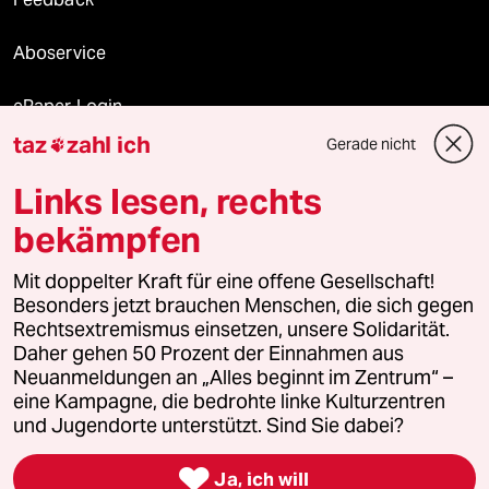
Aboservice
ePaper Login
taz
zahl ich
Gerade nicht

Downloads für Abonnierende
Links lesen, rechts
bekämpfen
© 2026 taz Verlags und Vertriebs GmbH
Alle Rechte vorbehalten. Bei rechtlichen Fragen oder für Genehmigungen
Mit doppelter Kraft für eine offene Gesellschaft!
wenden Sie sich bitte an
lizenzen@taz.de
Besonders jetzt brauchen Menschen, die sich gegen
Rechtsextremismus einsetzen, unsere Solidarität.
Daher gehen 50 Prozent der Einnahmen aus
Feedback
Redaktionsstatut
Kommune-Richtlinien
KI-
Neuanmeldungen an „Alles beginnt im Zentrum“ –
eine Kampagne, die bedrohte linke Kulturzentren
Leitlinie
Informant
Datenschutz
Impressum
AGB
und Jugendorte unterstützt. Sind Sie dabei?
Seitenwende
Einwilligungen widerrufen (Ads)

Ja, ich will