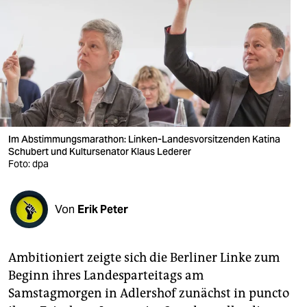
berlin
nord
wahrheit
verlag
verlag
Im Abstimmungsmarathon: Linken-Landesvorsitzenden Katina
veranstaltungen
Schubert und Kultursenator Klaus Lederer
Foto: dpa
shop
fragen & hilfe
Von
Erik Peter
unterstützen
abo
Ambitioniert zeigte sich die Berliner Linke zum
Beginn ihres Landesparteitags am
genossenschaft
Samstagmorgen in Adlershof zunächst in puncto