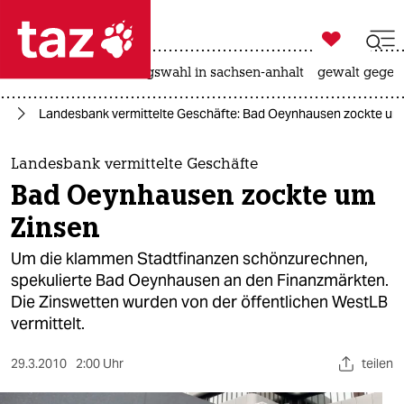

taz zahl ich
hitze
surfen
landtagswahl in sachsen-anhalt
gewalt gegen

taz zahl ich
ie
Landesbank vermittelte Geschäfte: Bad Oeynhausen zockte um
taz zahl ich
themen
Landesbank vermittelte Geschäfte
Bad Oeynhausen zockte um
politik
Zinsen
öko
Um die klammen Stadtfinanzen schönzurechnen,
spekulierte Bad Oeynhausen an den Finanzmärkten.
gesellschaft
Die Zinswetten wurden von der öffentlichen WestLB
vermittelt.
kultur
sport
29.3.2010
2:00 Uhr
teilen