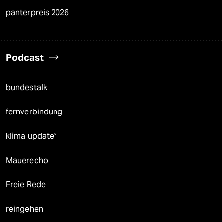
panterpreis 2026
Podcast
bundestalk
fernverbindung
klima update°
Mauerecho
Freie Rede
reingehen