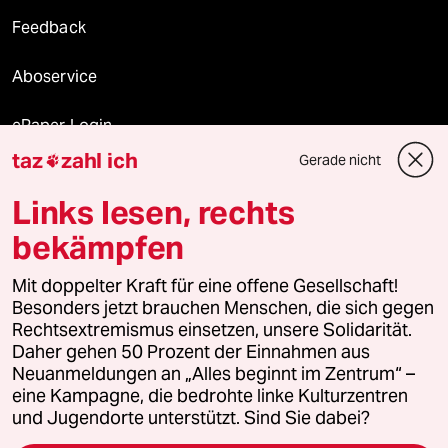
Feedback
Aboservice
ePaper Login
taz
zahl ich
Gerade nicht

Downloads für Abonnierende
Links lesen, rechts
bekämpfen
© 2026 taz Verlags und Vertriebs GmbH
Mit doppelter Kraft für eine offene Gesellschaft!
Alle Rechte vorbehalten. Bei rechtlichen Fragen oder für Genehmigungen
wenden Sie sich bitte an
lizenzen@taz.de
Besonders jetzt brauchen Menschen, die sich gegen
Rechtsextremismus einsetzen, unsere Solidarität.
Daher gehen 50 Prozent der Einnahmen aus
Feedback
Redaktionsstatut
Kommune-Richtlinien
KI-
Neuanmeldungen an „Alles beginnt im Zentrum“ –
eine Kampagne, die bedrohte linke Kulturzentren
Leitlinie
Informant
Datenschutz
Impressum
AGB
und Jugendorte unterstützt. Sind Sie dabei?